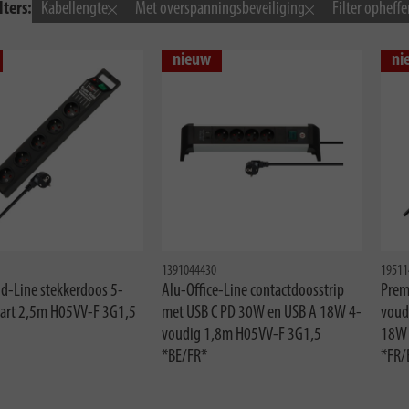
lters:
Kabellengte
Met overspanningsbeveiliging
Filter opheffe
nieuw
ni
1391044430
19511
id-Line stekkerdoos 5-
Alu-Office-Line contactdoosstrip
Prem
art 2,5m H05VV-F 3G1,5
met USB C PD 30W en USB A 18W 4-
voud
voudig 1,8m H05VV-F 3G1,5
18W 
*BE/FR*
*FR/