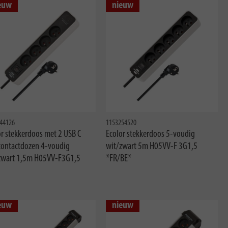
euw
nieuw
44126
1153254520
or stekkerdoos met 2 USB C
Ecolor stekkerdoos 5-voudig
contactdozen 4-voudig
wit/zwart 5m H05VV-F 3G1,5
zwart 1,5m H05VV-F3G1,5
*FR/BE*
euw
nieuw