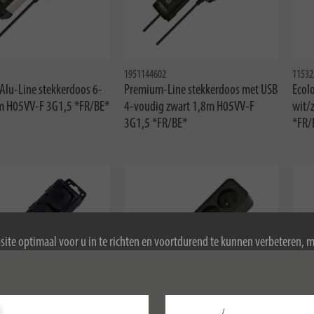
1951144602
11532
lu-Line stekkerdoos 6-
Premium-Line stekkerdoos met USB
Ecol
m H05VV-F 3G1,5 *FR/BE*
4-voudig zwart 1,8m H05VV-F
wit/
3G1,5 *FR/BE*
*FR/
ite optimaal voor u in te richten en voortdurend te kunnen verbeteren, 
ookies. Door de website te blijven gebruiken, stemt u in met het gebruik 
ormatie over cookies, zie ons privacybeleid.
/