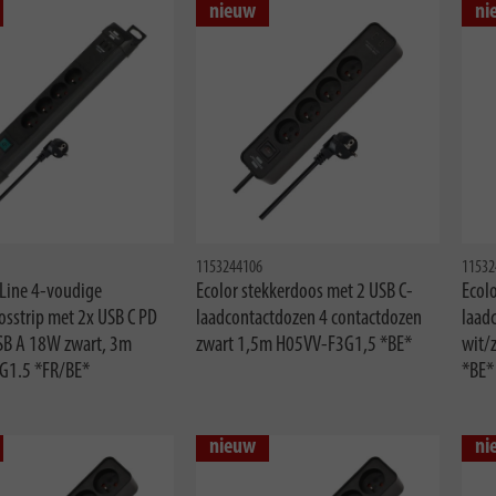
nieuw
ni
1153244106
11532
Line 4-voudige
Ecolor stekkerdoos met 2 USB C-
Ecol
osstrip met 2x USB C PD
laadcontactdozen 4 contactdozen
laad
B A 18W zwart, 3m
zwart 1,5m H05VV-F3G1,5 *BE*
wit/
G1.5 *FR/BE*
*BE*
nieuw
ni