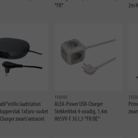
*FR*
2m H
1150101
11533
hl®estilo laadstation
ALEA-Power USB-Charger
Prim
eloppervlak 1xEuro-socket
Stekkerblok 4-voudig, 1,4m
zwar
Charger zwart/antraciet
H05VV-F 3G1,5 *FR/BE*