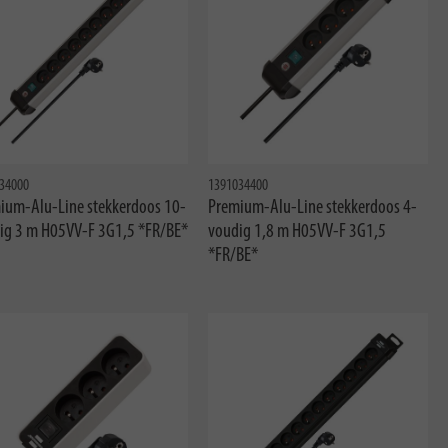
34000
1391034400
ium-Alu-Line stekkerdoos 10-
Premium-Alu-Line stekkerdoos 4-
ig 3 m H05VV-F 3G1,5 *FR/BE*
voudig 1,8 m H05VV-F 3G1,5
*FR/BE*