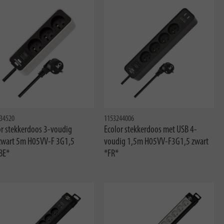
34520
1153244006
or stekkerdoos 3-voudig
Ecolor stekkerdoos met USB 4-
zwart 5m H05VV-F 3G1,5
voudig 1,5m H05VV-F3G1,5 zwart
BE*
*FR*