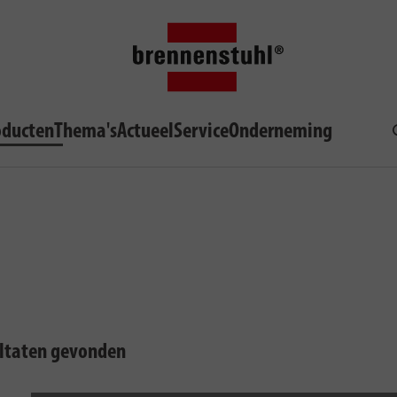
oducten
Thema's
Actueel
Service
Onderneming
ultaten gevonden