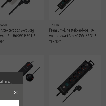
34320
1951104100
or stekkerdoos 3-voudig
Premium-Line stekkerdoos 10-
zwart 3m H05VV-F 3G1,5
voudig zwart 3m H05VV-F 3G1,5
BE*
*FR/BE*
maken wij
van cookies.