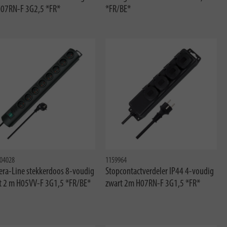
07RN-F 3G2,5 *FR*
*FR/BE*
04028
1159964
era-Line stekkerdoos 8-voudig
Stopcontactverdeler IP44 4-voudig
t 2 m H05VV-F 3G1,5 *FR/BE*
zwart 2m H07RN-F 3G1,5 *FR*