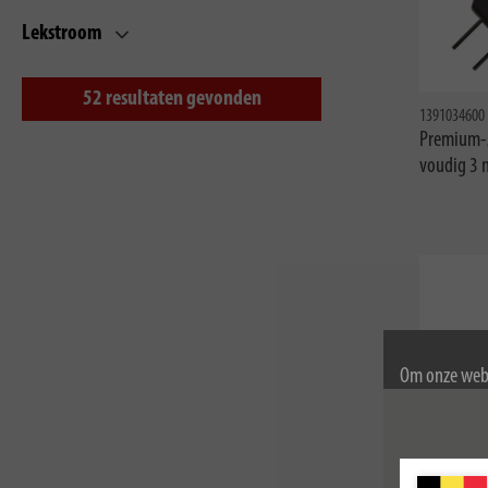
Lekstroom
52
resultaten gevonden
1391034600
Premium-A
voudig 3 
Om onze webs
gebruik van c
Voor meer inf