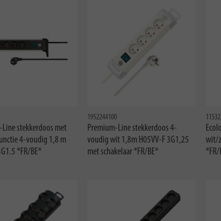
1952244100
11532
e-Line stekkerdoos met
Premium-Line stekkerdoos 4-
Ecol
unctie 4-voudig 1,8 m
voudig wit 1,8m H05VV-F 3G1,25
wit/
G1.5 *FR/BE*
met schakelaar *FR/BE*
*FR/