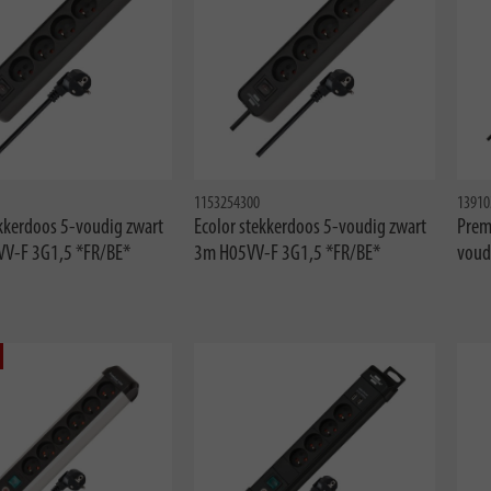
1153254300
13910
ekkerdoos 5-voudig zwart
Ecolor stekkerdoos 5-voudig zwart
Prem
V-F 3G1,5 *FR/BE*
3m H05VV-F 3G1,5 *FR/BE*
voud