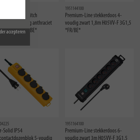
54616
1951144100
Line Comfort Switch
Premium-Line stekkerdoos 4-
kerdoos 6 voudig anthraciet
voudig zwart 1,8m H05VV-F 3G1,5
05VV-F 3G1,5 *BE*
*FR/BE*
der accepteren
04225
1951164100
r-Solid IP54
Premium-Line stekkerdoos 6-
lcontactdozenblok 5-voudig
voudig zwart 3m H05VV-F 3G1,5