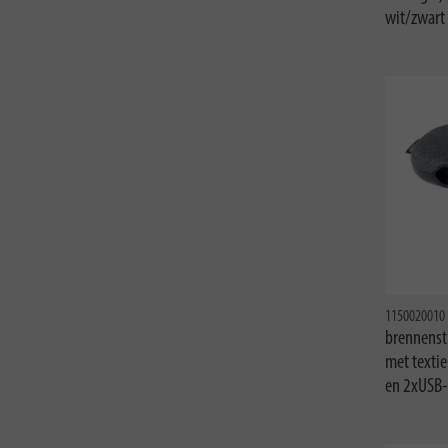
wit/zwart
1150020010
brennenstu
met texti
en 2xUSB-