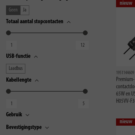
nieuw
Geen
Ja
Totaal aantal stopcontacten
USB-functie
Laadbus
1951144609
Premium-
Kabellengte
contactdo
65W en US
H05VV-F3
Gebruik
nieuw
Bevestigingstype