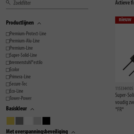
Actieve fi
nieuw
Productlijnen
Premium-Protect-Line
Premium-Alu-Line
Premium-Line
Super-Solid-Line
brennenstuhl®estilo
Ecolor
Primera-Line
Secure-Tec
1153344105
Eco-Line
Super-Sol
Tower-Power
voudig zw
Basiskleur
*FR*
Met overspanningsbeveiliging