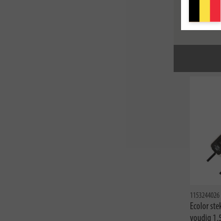
1159934
Stopconta
zwart 2m 
1153244026
Ecolor st
voudig 1