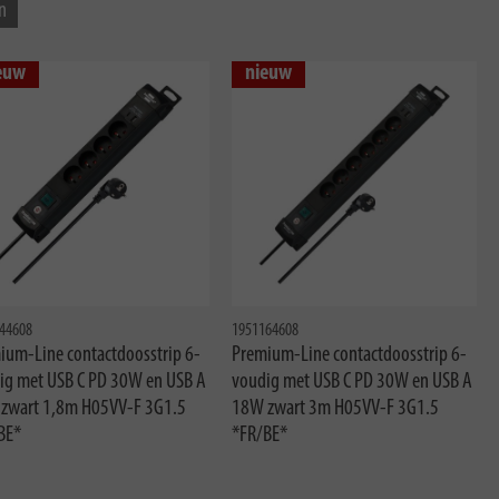
n
euw
nieuw
44608
1951164608
ium-Line contactdoosstrip 6-
Premium-Line contactdoosstrip 6-
ig met USB C PD 30W en USB A
voudig met USB C PD 30W en USB A
zwart 1,8m H05VV-F 3G1.5
18W zwart 3m H05VV-F 3G1.5
BE*
*FR/BE*