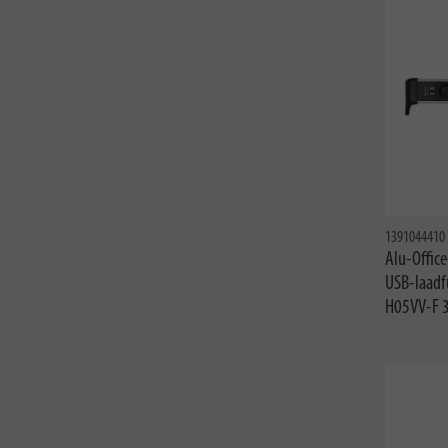
1391044410
Alu-Offic
USB-laadf
H05VV-F 3