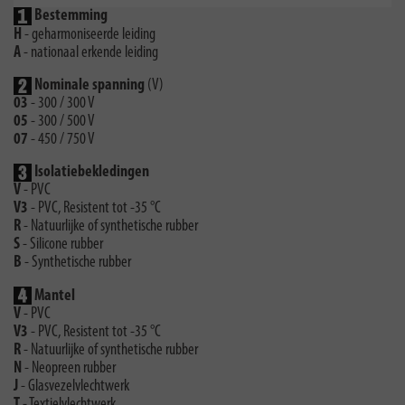
Bestemming
H
- geharmoniseerde leiding
A
- nationaal erkende leiding
Nominale spanning
(V)
03
- 300 / 300 V
05
- 300 / 500 V
07
- 450 / 750 V
Isolatiebekledingen
V
- PVC
V3
- PVC, Resistent tot -35 °C
R
- Natuurlijke of synthetische rubber
S
- Silicone rubber
B
- Synthetische rubber
Mantel
V
- PVC
V3
- PVC, Resistent tot -35 °C
R
- Natuurlijke of synthetische rubber
N
- Neopreen rubber
J
- Glasvezelvlechtwerk
T
- Textielvlechtwerk