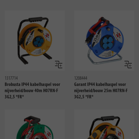
Vergelijken
Vergeli
1317714
1208444
Brobusta IP44 kabelhaspel voor
Garant IP44 kabelhaspel voor
nijverheid/bouw 40m H07RN-F
nijverheid/bouw 25m H07RN-F
3G2,5 *FR*
3G2,5 *FR*