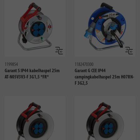
Vergelijken
Vergeli
1199854
1182470300
Garant S IP44 kabelhaspel 25m
Garant G CEE IP44
AT-N05V3V3-F 3G1,5 *FR*
campingkabelhaspel 25m H07RN-
F 3G2,5