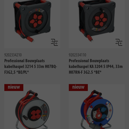
Vergelijken
Vergeli
9202334210
9202334110
Professional Bouwplaats
Professional Bouwplaats
kabelhaspel 3214 5 33m H07BQ-
kabelhaspel KA 3204 5 IP44, 33m
F3G2,5 *BE/PL*
H07RN-F 3G2.5 *BE*
nieuw
nieuw