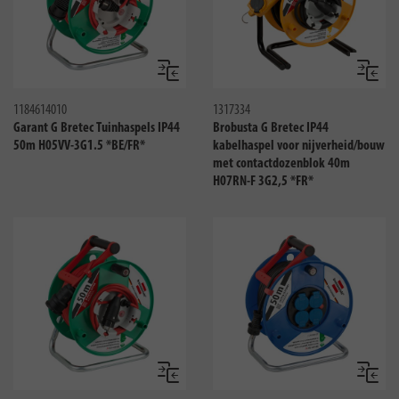
Vergelijken
Vergeli
1184614010
1317334
Garant G Bretec Tuinhaspels IP44
Brobusta G Bretec IP44
50m H05VV-3G1.5 *BE/FR*
kabelhaspel voor nijverheid/bouw
met contactdozenblok 40m
H07RN-F 3G2,5 *FR*
Vergelijken
Vergeli