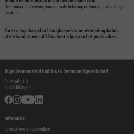
Binnen en buitenisolatie van ﬂexibele kunststof.
De standaard uitvoering voor normale belasting en voor gebruik in droge
ruimten.
Zoekt u lege haspels of slanghaspels voor uw voedingskabel,
afzetdraad, touw e.d.? Dan bent u
hier
aan het juiste adres.
Hugo Brennenstuhl GmbH & Co Kommanditgesellschaft
Seestraße 1-3
72074
Tübingen
Facebook
Instagram
Youtube
Linkedin
Informatie
Contact voor eindgebruikers