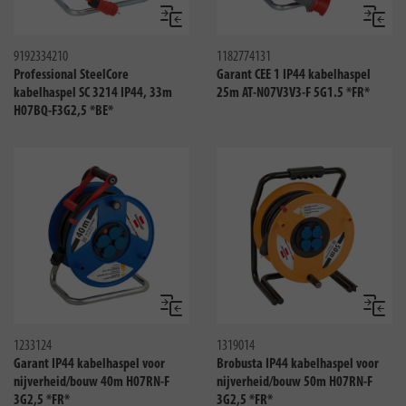
Vergelijken
Vergeli
9192334210
1182774131
Professional SteelCore
Garant CEE 1 IP44 kabelhaspel
kabelhaspel SC 3214 IP44, 33m
25m AT-N07V3V3-F 5G1.5 *FR*
H07BQ-F3G2,5 *BE*
Vergelijken
Vergeli
1233124
1319014
Garant IP44 kabelhaspel voor
Brobusta IP44 kabelhaspel voor
nijverheid/bouw 40m H07RN-F
nijverheid/bouw 50m H07RN-F
3G2,5 *FR*
3G2,5 *FR*