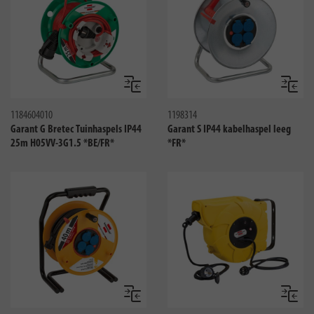
Vergelijken
Vergeli
1184604010
1198314
Garant G Bretec Tuinhaspels IP44
Garant S IP44 kabelhaspel leeg
25m H05VV-3G1.5 *BE/FR*
*FR*
Vergelijken
Vergeli