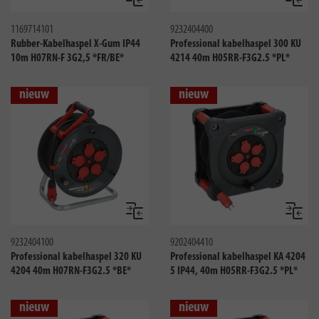
Vergelijken
Vergeli
1169714101
9232404400
Rubber-Kabelhaspel X-Gum IP44
Professional kabelhaspel 300 KU
10m H07RN-F 3G2,5 *FR/BE*
4214 40m H05RR-F3G2.5 *PL*
nieuw
nieuw
Vergelijken
Vergeli
9232404100
9202404410
Professional kabelhaspel 320 KU
Professional kabelhaspel KA 4204
4204 40m H07RN-F3G2.5 *BE*
5 IP44, 40m H05RR-F3G2.5 *PL*
nieuw
nieuw