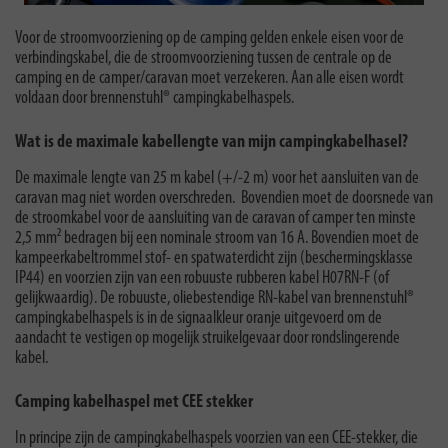
Voor de stroomvoorziening op de camping gelden enkele eisen voor de
verbindingskabel, die de stroomvoorziening tussen de centrale op de
camping en de camper/caravan moet verzekeren. Aan alle eisen wordt
voldaan door brennenstuhl® campingkabelhaspels.
Wat is de maximale kabellengte van mijn campingkabelhasel?
De maximale lengte van 25 m kabel (+/-2 m) voor het aansluiten van de
caravan mag niet worden overschreden. Bovendien moet de doorsnede van
de stroomkabel voor de aansluiting van de caravan of camper ten minste
2,5 mm² bedragen bij een nominale stroom van 16 A. Bovendien moet de
kampeerkabeltrommel stof- en spatwaterdicht zijn (beschermingsklasse
IP44) en voorzien zijn van een robuuste rubberen kabel H07RN-F (of
gelijkwaardig). De robuuste, oliebestendige RN-kabel van brennenstuhl®
campingkabelhaspels is in de signaalkleur oranje uitgevoerd om de
aandacht te vestigen op mogelijk struikelgevaar door rondslingerende
kabel.
Camping kabelhaspel met CEE stekker
In principe zijn de campingkabelhaspels voorzien van een CEE-stekker, die