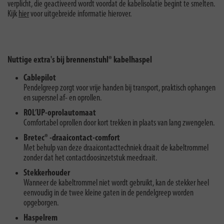
verplicht, die geactiveerd wordt voordat de kabelisolatie begint te smelten.
Kijk
hier
voor uitgebreide informatie hierover.
Nuttige extra's bij brennenstuhl® kabelhaspel
Cablepilot
Pendelgreep zorgt voor vrije handen bij transport, praktisch ophangen
en supersnel af- en oprollen.
ROL’UP-oprolautomaat
Comfortabel oprollen door kort trekken in plaats van lang zwengelen.
Bretec® -draaicontact-comfort
Met behulp van deze draaicontacttechniek draait de kabeltrommel
zonder dat het contactdoosinzetstuk meedraait.
Stekkerhouder
Wanneer de kabeltrommel niet wordt gebruikt, kan de stekker heel
eenvoudig in de twee kleine gaten in de pendelgreep worden
opgeborgen.
Haspelrem