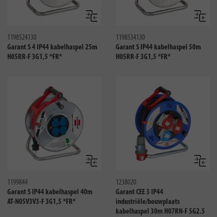
Vergelijken
Vergeli
1198524130
1198534130
Garant S 4 IP44 kabelhaspel 25m
Garant S IP44 kabelhaspel 50m
H05RR-F 3G1,5 *FR*
H05RR-F 3G1,5 *FR*
Vergelijken
Vergeli
1199844
1238020
Garant S IP44 kabelhaspel 40m
Garant CEE 3 IP44
AT-N05V3V3-F 3G1,5 *FR*
industriële/bouwplaats
kabelhaspel 30m H07RN-F 5G2.5