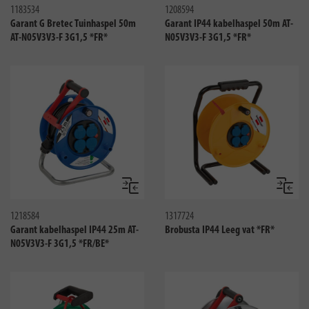
1183534
1208594
Garant G Bretec Tuinhaspel 50m
Garant IP44 kabelhaspel 50m AT-
AT-N05V3V3-F 3G1,5 *FR*
N05V3V3-F 3G1,5 *FR*
Vergelijken
Vergeli
1218584
1317724
Garant kabelhaspel IP44 25m AT-
Brobusta IP44 Leeg vat *FR*
N05V3V3-F 3G1,5 *FR/BE*