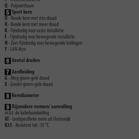
Q
- Polyurethaan
Sport kern
U
- Ronde kern met één draad
R
- Ronde kern met meer draad
K
- Fijndradig voor vaste installatie
F
- Fijndradig voor bewegende installatie
H
- Zeer ﬁjndradig voor bewegende leidingen
Y
- LAN-litze
Aantal draden
Aardleiding
G
- Meg groen-gele draad
X
- Zonder groen-gele draad
Kerndiameter
Bijzondere vormen/ aanvulling
m.b.t. de kabelaanduiding
AT
- landspeciﬁeke norm uit Oostenrijk
K35
- Resistent tot -35 °C