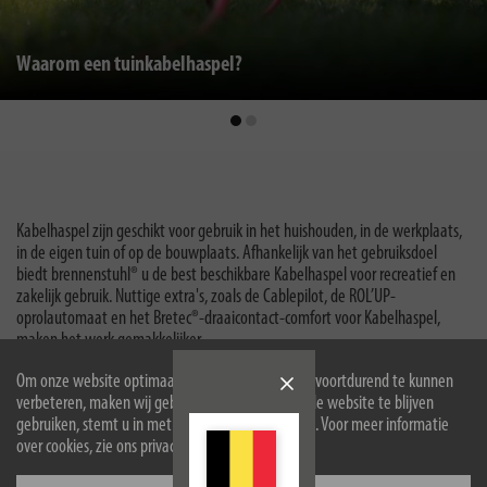
Waarom een tuinkabelhaspel?
Kabelhaspel zijn geschikt voor gebruik in het huishouden, in de werkplaats,
in de eigen tuin of op de bouwplaats. Afhankelijk van het gebruiksdoel
biedt brennenstuhl® u de best beschikbare Kabelhaspel voor recreatief en
zakelijk gebruik. Nuttige extra's, zoals de Cablepilot, de ROL’UP-
oprolautomaat en het Bretec®-draaicontact-comfort voor Kabelhaspel,
maken het werk gemakkelijker.
Onze Kabelhaspel voor bouwplaatsen zijn speciaal gecertificeerd voor
Om onze website optimaal voor u in te richten en voortdurend te kunnen
gebruik op bouwplaatsen en bieden slimme speciale extra's.
verbeteren, maken wij gebruik van cookies. Door de website te blijven
gebruiken, stemt u in met het gebruik van cookies. Voor meer informatie
Wat moet uw Kabelhaspel zeker hebben? Maak gebruik van de
over cookies, zie ons privacybeleid.
filtermogelijkheden, zodat wij de juiste Kabelhaspel voor uw behoeften
kunnen weergeven.