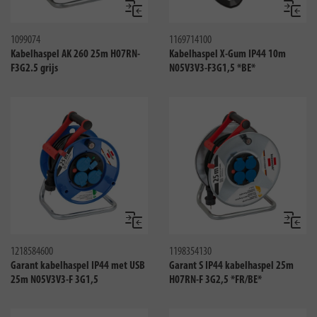
Vergelijken
Vergeli
1099074
1169714100
Kabelhaspel AK 260 25m H07RN-
Kabelhaspel X-Gum IP44 10m
F3G2.5 grijs
N05V3V3-F3G1,5 *BE*
Vergelijken
Vergeli
1218584600
1198354130
Garant kabelhaspel IP44 met USB
Garant S IP44 kabelhaspel 25m
25m N05V3V3-F 3G1,5
H07RN-F 3G2,5 *FR/BE*