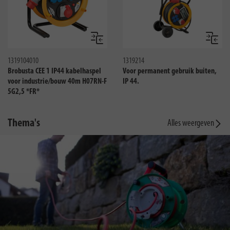
Vergelijken
Vergeli
1319104010
1319214
Brobusta CEE 1 IP44 kabelhaspel
Voor permanent gebruik buiten,
voor industrie/bouw 40m H07RN-F
IP 44.
5G2,5 *FR*
Thema's
Alles weergeven