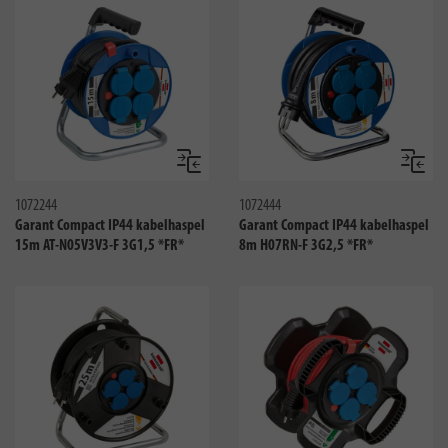
Vergelijken
Vergeli
1072244
1072444
Garant Compact IP44 kabelhaspel
Garant Compact IP44 kabelhaspel
15m AT-N05V3V3-F 3G1,5 *FR*
8m H07RN-F 3G2,5 *FR*