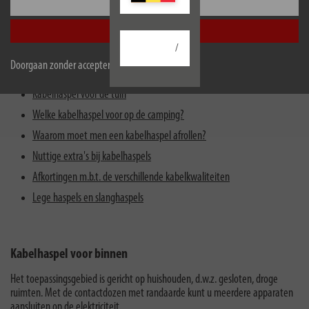
Configureer
Accepteer alle
Kabelhaspel voor binnen
/
Kabelhaspel voor buiten
Doorgaan zonder accepteren
Welke kabelhaspel op de bouwplaats of in de handel?
Kabelhaspel voor de tuin
Welke kabelhaspel voor op de camping?
Waarom moet men een kabelhaspel afrollen?
Nuttige extra's bij kabelhaspels
Afkortingen m.b.t. de verschillende kabelkwaliteiten
Lege haspels en slanghaspels
Kabelhaspel voor binnen
Het toepassingsgebied is gericht op huishouden, d.w.z. gesloten, droge
ruimten. Met de contactdozen met randaarde kunt u meerdere apparaten
aansluiten op de elektriciteit.