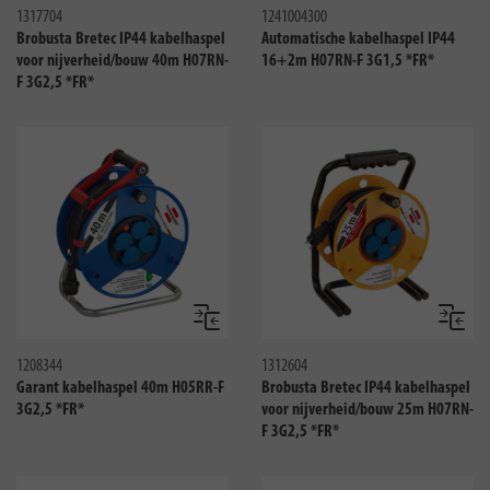
1317704
1241004300
Brobusta Bretec IP44 kabelhaspel
Automatische kabelhaspel IP44
voor nijverheid/bouw 40m H07RN-
16+2m H07RN-F 3G1,5 *FR*
F 3G2,5 *FR*
Vergelijken
Vergeli
1208344
1312604
Garant kabelhaspel 40m H05RR-F
Brobusta Bretec IP44 kabelhaspel
3G2,5 *FR*
voor nijverheid/bouw 25m H07RN-
F 3G2,5 *FR*