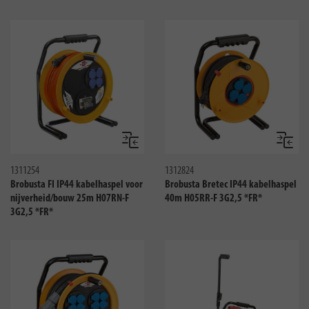
Vergelijken
Vergeli
1311254
1312824
Brobusta FI IP44 kabelhaspel voor
Brobusta Bretec IP44 kabelhaspel
nijverheid/bouw 25m H07RN-F
40m H05RR-F 3G2,5 *FR*
3G2,5 *FR*