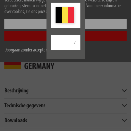
verbeteren, maken wij gebruik van cookies. Door de website te blijven
4
8
10
gebruiken, stemt u in met het gebruik van cookies. Voor meer informatie
over cookies, zie ons privacybeleid.
Configureer
Nu kopen
Accepteer alle
/
Doorgaan zonder accepteren
Beschrijving
Technische gegevens
Downloads