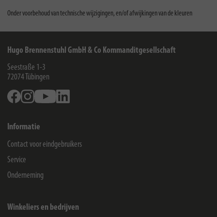
Onder voorbehoud van technische wijzigingen, en/of afwijkingen van de kleuren
Hugo Brennenstuhl GmbH & Co Kommanditgesellschaft
Seestraße 1-3
72074
Tübingen
Facebook
Instagram
Youtube
Linkedin
Informatie
Contact voor eindgebruikers
Service
Onderneming
Winkeliers en bedrijven