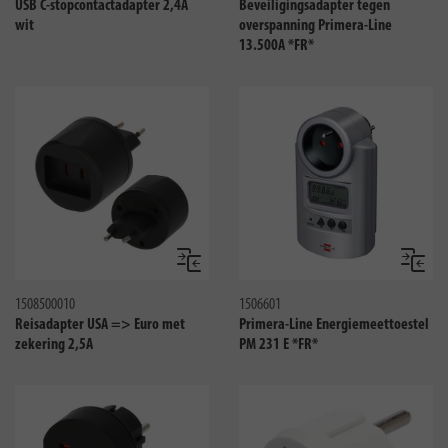
USB C-stopcontactadapter 2,4A
Beveiligingsadapter tegen
wit
overspanning Primera-Line
13.500A *FR*
Vergelijken
Vergeli
1508500010
1506601
Reisadapter USA => Euro met
Primera-Line Energiemeettoestel
zekering 2,5A
PM 231 E *FR*