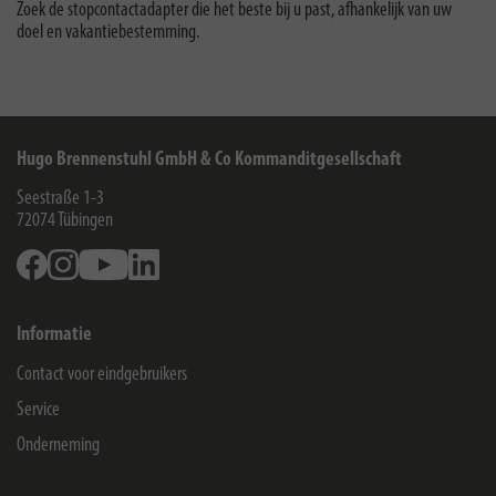
Zoek de stopcontactadapter die het beste bij u past, afhankelijk van uw
doel en vakantiebestemming.
Hugo Brennenstuhl GmbH & Co Kommanditgesellschaft
Seestraße 1-3
72074
Tübingen
Facebook
Instagram
Youtube
Linkedin
Informatie
Contact voor eindgebruikers
Service
Onderneming