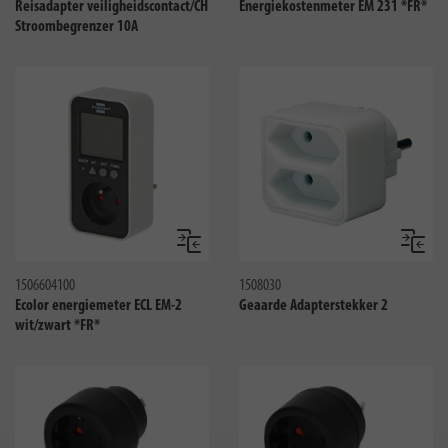
Reisadapter veiligheidscontact/CH
Energiekostenmeter EM 231 *FR*
Stroombegrenzer 10A
Vergelijken
Vergeli
1506604100
1508030
Ecolor energiemeter ECL EM-2
Geaarde Adapterstekker 2
wit/zwart *FR*