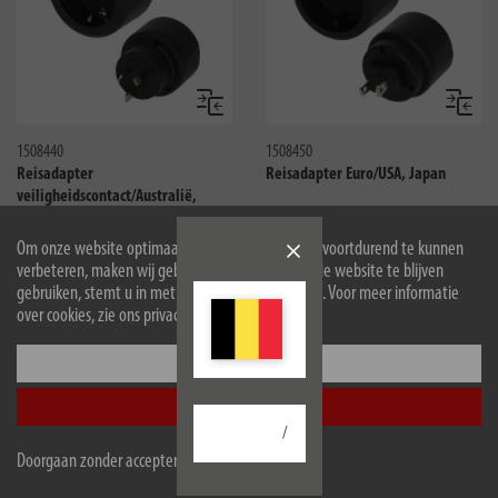
Vergelijken
Vergeli
1508440
1508450
Reisadapter
Reisadapter Euro/USA, Japan
veiligheidscontact/Australië,
China
Om onze website optimaal voor u in te richten en voortdurend te kunnen
verbeteren, maken wij gebruik van cookies. Door de website te blijven
gebruiken, stemt u in met het gebruik van cookies. Voor meer informatie
over cookies, zie ons privacybeleid.
Configureer
Accepteer alle
/
Doorgaan zonder accepteren
Vergelijken
Vergeli