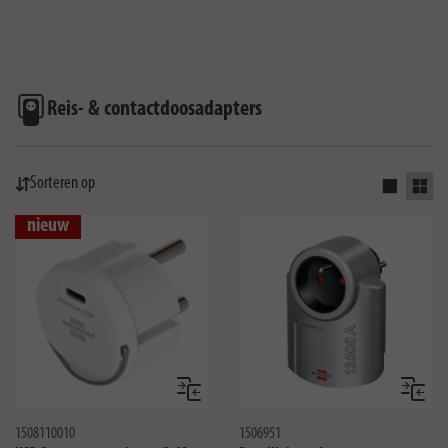
Reis- & contactdoosadapters
Sorteren op
Eenvoudige
Raste
nieuw
Vergelijken
Vergeli
1508110010
1506951