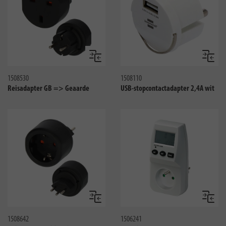
Vergelijken
Vergeli
1508530
1508110
Reisadapter GB => Geaarde
USB-stopcontactadapter 2,4A wit
Vergelijken
Vergeli
1508642
1506241