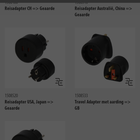
1508480
1508510
Reisadapter CH => Geaarde
Reisadapter Australië, China =>
Geaarde
Vergelijken
Vergeli
1508520
1508533
Reisadapter USA, Japan =>
Travel Adapter met aarding =>
Geaarde
GB