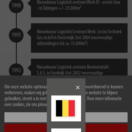
Nieuwbouw Logistiek centrum Werk III - eerste fase
1998
- in Tübingen +/- 23.000m²
Nieuwbouw Logistiek Centrum Werk Lectra Techniek
1995
Ges.m.b.H in Oostenrijk (tot 2004 meervoudige
uitbreidingen tot ca. 35.000m²)
Nieuwbouw Logistiek centrum Brennenstuhl
1992
S.A.S. in Frankrijk (tot 2002 meervoudige
uitbreidingen tot ca. 51.000m²)
Om onze website optimaal voor u in te richten en voortdurend te kunnen
verbeteren, maken wij gebruik van cookies. Door de website te blijven
gebruiken, stemt u in met het gebruik van cookies. Voor meer informatie
Nieuwbouw Logistiek centrum Werk Lectra Techniek
over cookies, zie ons privacybeleid.
1991
AG / Lectra Trading AG in Zwitserland
Configureer
Accepteer alle