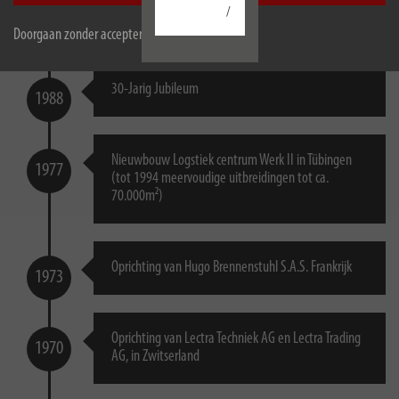
Oprichting van Lectra Techniek Ges.m.b.H in
1988
/
Oostenrijk
Doorgaan zonder accepteren
30-Jarig Jubileum
1988
Nieuwbouw Logstiek centrum Werk II in Tübingen
1977
(tot 1994 meervoudige uitbreidingen tot ca.
70.000m²)
Oprichting van Hugo Brennenstuhl S.A.S. Frankrijk
1973
Oprichting van Lectra Techniek AG en Lectra Trading
1970
AG, in Zwitserland