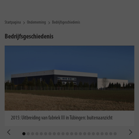
Startpagina
Onderneming
Bedrijfsgeschiedenis
Bedrijfsgeschiedenis
2015: Uitbreiding van fabriek III in Tübingen: buitenaanzicht
terug
me