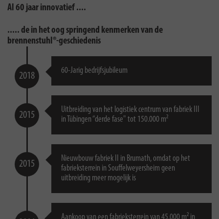
Al 60 jaar innovatief ....
..... de in het oog springend kenmerken van de
brennenstuhl®-geschiedenis
60-Jarig bedrijfsjubileum
2018
Uitbreiding van het logistiek centrum van fabriek III
2015
in Tübingen “derde fase" tot 150.000 m²
Nieuwbouw fabriek II in Brumath, omdat op het
2015
fabrieksterrein in Souffelweyersheim geen
uitbreiding meer mogelijk is
Aankoop van een fabrieksterrein van 45.000 m² in