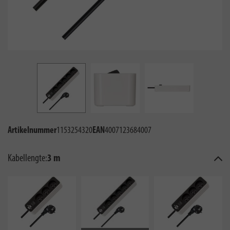
Artikelnummer
1153254320
EAN
4007123684007
Kabellengte:
3 m