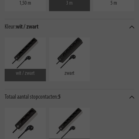
1,50 m
3 m
5 m
Kleur:
wit / zwart
wit / zwart
zwart
Totaal aantal stopcontacten:
5