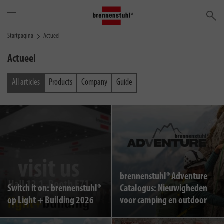
Zo
Startpagina
Actueel
Actueel
All articles
Products
Company
Guide
brennenstuhl® Adventure
Switch it on: brennenstuhl®
Catalogus: Nieuwigheden
op Light + Building 2026
voor camping en outdoor