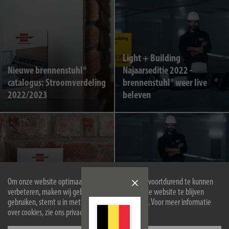
Light + Building
Nieuwe brennenstuhl®
Najaarseditie 2022 -
catalogus: Stroomverdeling
brennenstuhl® weer live
2022/2023
beleven
Om onze website optimaal voor u in te richten en voortdurend te kunnen
Ontdek het
Nieuws in het
verbeteren, maken wij gebruik van cookies. Door de website te blijven
verlichtingsassortiment in
brennenstuhl® Multi
gebruiken, stemt u in met het gebruik van cookies. Voor meer informatie
de nieuwe catalogus
Batterij 18V Systeem
over cookies, zie ons privacybeleid.