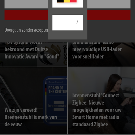
Configureer
Accepteer alle
/
Doorgaan zonder accepteren
Brennenstuhl Multi Battery
18V System wordt
brennenstuhl®estilo
bekroond met Duitse
meervoudige USB-lader
Innovatie Award in "Goud"
voor snelllader
brennenstuhl®Connect
Zigbee: Nieuwe
We zijn vereerd!
mogelijkheden voor uw
Brennenstuhl is merk van
Smart Home met radio
de eeuw
standaard Zigbee