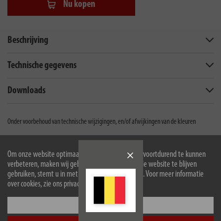
Nu kopen
Beschrijving
Technische gegevens
Downloads
Onder voorbehoud van technische wijzigingen, en/of afwijkingen van de kleuren
Om onze website optimaal voor u in te richten en voortdurend te kunnen
Hugo Brennenstuhl GmbH & Co Kommanditgesellschaft
verbeteren, maken wij gebruik van cookies. Door de website te blijven
gebruiken, stemt u in met het gebruik van cookies. Voor meer informatie
Seestraße 1-3
over cookies, zie ons privacybeleid.
72074
Tübingen
Facebook
Instagram
Youtube
Linkedin
Configureer