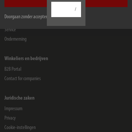
Accepteer alle
/
Informatie
Doorgaan zonder accepteren
Contact voor eindgebruikers
Service
Onderneming
Winkeliers en bedrijven
B2B Portal
Contact for companies
Juridische zaken
Impressum
Privacy
Cookie-instellingen