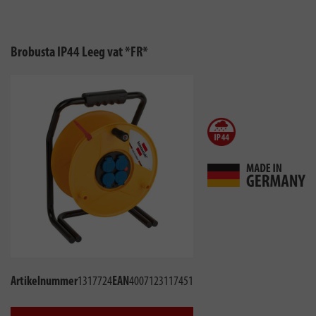
Brobusta IP44 Leeg vat *FR*
Artikelnummer
1317724
EAN
4007123117451