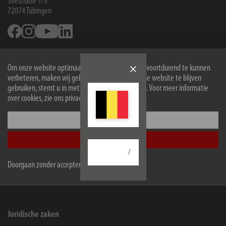
Seestraße 1-3
72074
Tübingen
Facebook
Instagram
Youtube
Linkedin
Informatie
Om onze website optimaal voor u in te richten en voortdurend te kunnen
verbeteren, maken wij gebruik van cookies. Door de website te blijven
Contact voor eindgebruikers
gebruiken, stemt u in met het gebruik van cookies. Voor meer informatie
Service
over cookies, zie ons privacybeleid.
Onderneming
Configureer
Accepteer alle
Winkeliers en bedrijven
/
Doorgaan zonder accepteren
B2B Portal
Contact for companies
Juridische zaken