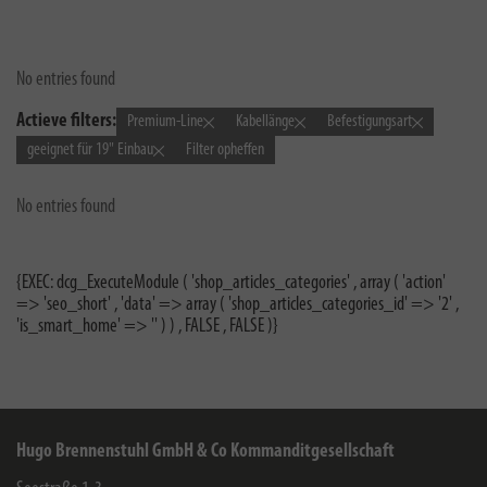
No entries found
Actieve filters:
Premium-Line
Kabellänge
Befestigungsart
geeignet für 19" Einbau
Filter opheffen
No entries found
{EXEC: dcg_ExecuteModule ( 'shop_articles_categories' , array ( 'action'
=> 'seo_short' , 'data' => array ( 'shop_articles_categories_id' => '2' ,
'is_smart_home' => '' ) ) , FALSE , FALSE )}
Hugo Brennenstuhl GmbH & Co Kommanditgesellschaft