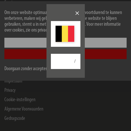
Service
Onderneming
Om onze website optimaal voor u in te richten en voortdurend te kunnen
verbeteren, maken wij gebruik van cookies. Door de website te blijven
gebruiken, stemt u in met het gebruik van cookies. Voor meer informatie
over cookies, zie ons privacybeleid.
Winkeliers en bedrijven
B2B Portal
Configureer
Contact for companies
Accepteer alle
/
Doorgaan zonder accepteren
Juridische zaken
Impressum
Privacy
Cookie-instellingen
Algemene Voorwaarden
Gedragscode