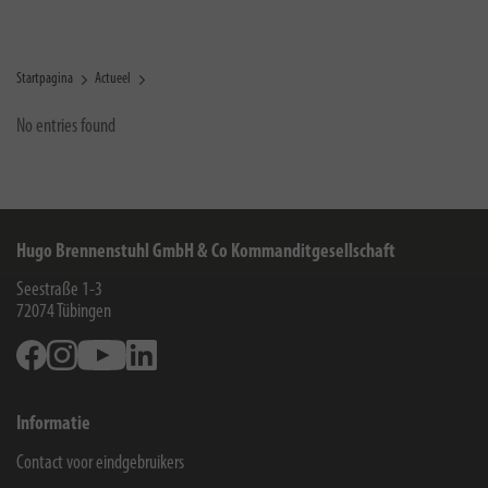
Startpagina
Actueel
No entries found
Hugo Brennenstuhl GmbH & Co Kommanditgesellschaft
Seestraße 1-3
72074
Tübingen
Facebook
Instagram
Youtube
Linkedin
Informatie
Contact voor eindgebruikers