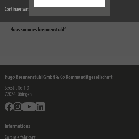
Continuer sans accepter
Nous sommes brennenstuhl®
Hugo Brennenstuhl GmbH & Co Kommanditgesellschaft
Seestraße 1-3
72074
Tübingen
Facebook
Instagram
Youtube
Linkedin
Informations
Garantie fabricant