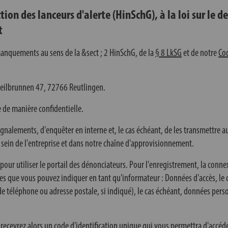
ction des lanceurs d'alerte (HinSchG), à la loi sur le d
t
anquements au sens de la &sect ; 2 HinSchG, de la
§ 8 LkSG
et de notre
Co
eilbrunnen 47, 72766 Reutlingen.
 de manière confidentielle.
ignalements, d'enquêter en interne et, le cas échéant, de les transmettre a
sein de l'entreprise et dans notre chaîne d'approvisionnement.
t pour utiliser le portail des dénonciateurs. Pour l'enregistrement, la conn
 que vous pouvez indiquer en tant qu'informateur : Données d'accès, le cas
de téléphone ou adresse postale, si indiqué), le cas échéant, données per
recevrez alors un code d'identification unique qui vous permettra d'accéde