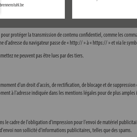
brennenstuhl.be
 si c'est techniquement possible.
té et pour protéger la transmission de contenu confidentiel, comme les com
ne d'adresse du navigateur passe de « http:// » à « https:// » et via le sym
smettez ne peuvent pas être lues par des tiers.
t moment d'un droit d'accès, de rectification, de blocage et de suppression
 moment à l'adresse indiquée dans les mentions légales pour de plus amples
 le cadre de l'obligation d'impression pour l'envoi de matériel publicitai
d'envoi non sollicité d'informations publicitaires, telles que des spams.