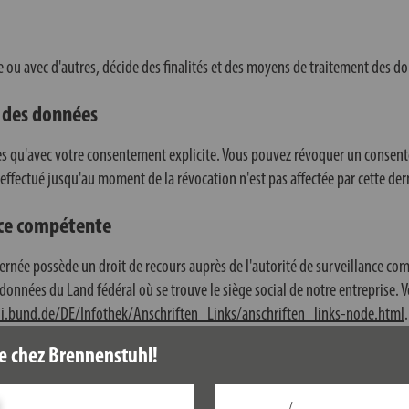
 ou avec d'autres, décide des finalités et des moyens de traitement des d
 des données
s qu'avec votre consentement explicite. Vous pouvez révoquer un consent
ffectué jusqu'au moment de la révocation n'est pas affectée par cette der
ance compétente
ncernée possède un droit de recours auprès de l'autorité de surveillance c
s données du Land fédéral où se trouve le siège social de notre entreprise. 
i.bund.de/DE/Infothek/Anschriften_Links/anschriften_links-node.html
.
e chez Brennenstuhl!
consentement ou en vue de réaliser un contrat à vous-même ou à un tiers d
/