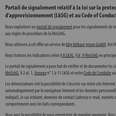
Portail de signalement relatif à la loi sur la prote
d'approvisionnement (LkSG) et au Code of Conduc
Nous exploitons un
portail de signalement
pour les signalements de m
aux règles de procédure de la HinSchG.
Nous utilisons à cet effet un service de
bbg bitbase group GmbH
, Am H
Nous traitons les indications selon
§ 8 LkSG
,
§ 8, 9 HinSchG
en principe
Le portail de signalement a pour but de vérifier et de documenter les s
HinSchG
,
§ 2 al. 1
,
Annexe
n° 1 à 11 LkSG et notre
Code de Conduite
au 
Les dénonciateurs ont la possibilité de s'inscrire sur notre site Interne
automatiquement par le navigateur Internet et les données personnelles
indiqué), le cas échéant, données de contact (adresse e-mail, numéro 
comportement avec les faits correspondants.
Vous avez la possibilité de vous enregistrer de manière anonyme. Vous 