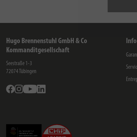
Hugo Brennenstuhl GmbH & Co
Inf
Kommanditgesellschaft
Garan
Seestraße 1-3
Servi
72074
Tübingen
Entre
Facebook
Instagram
Youtube
Linkedin