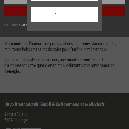
Minuterie journalière mécanique
MMZ 44 IP44 *FR*
Accepter tout
/
Continuer sans accepter
Les minuteries brennenstuhl® permettent de contrôler facilement les
appareils électroniques et électriques à des heures prédéfinies.
Nos minuteries Primera-Line proposent des minuteries standard et des
minuteries hebdomadaires digitales pour l'intérieur et l'extérieur.
Qu'elle soit digitale ou mécanique, une minuterie vous permet
d'automatiser votre quotidien tout en réduisant votre consommation
d’énergie.
Hugo Brennenstuhl GmbH & Co Kommanditgesellschaft
Seestraße 1-3
72074
Tübingen