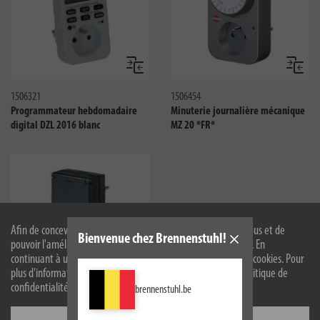
Comparer
Compar
1506321
1506454
Programmateur hebdomadaire
Minuterie journalière mécanique
digital DZL 2016 blanc
MZ 20 *FR*
Afin de concevoir notre site web de manière optimale pour vous et de
Bienvenue chez Brennenstuhl!
pouvoir l'améliorer en permanence, nous utilisons des cookies. En
continuant à utiliser le site web, vous acceptez l'utilisation de cookies. Pour
plus d'informations sur les cookies, veuillez consulter notre politique de
Comparer
confidentialité.
brennenstuhl.be
1506464
Configurer