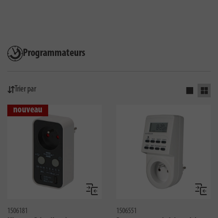
Programmateurs
Trier par
Activer la
Activ
nouveau
Comparer
Compar
1506181
1506551