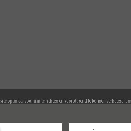
ite optimaal voor u in te richten en voortdurend te kunnen verbeteren, 
ookies. Door de website te blijven gebruiken, stemt u in met het gebruik 
ormatie over cookies, zie ons privacybeleid.
/