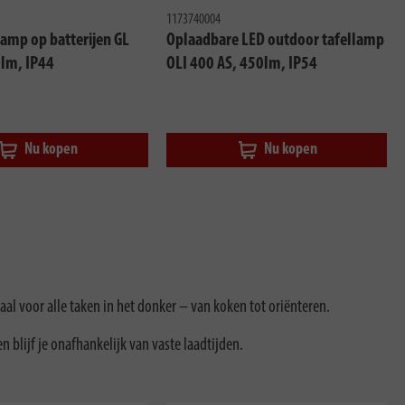
1173740004
amp op batterijen GL
Oplaadbare LED outdoor tafellamp
0lm, IP44
OLI 400 AS, 450lm, IP54
Nu kopen
Nu kopen
l voor alle taken in het donker – van koken tot oriënteren.
blijf je onafhankelijk van vaste laadtijden.