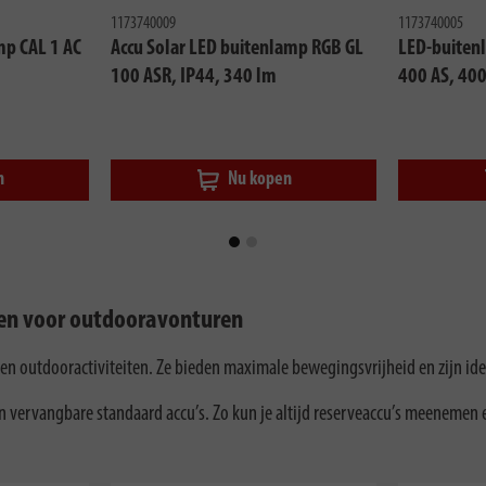
1173740009
1173740005
p CAL 1 AC
Accu Solar LED buitenlamp RGB GL
LED-buitenl
100 ASR, IP44, 340 lm
400 AS, 40
n
Nu kopen
pen voor outdooravonturen
outdooractiviteiten. Ze bieden maximale bewegingsvrijheid en zijn ideaa
ervangbare standaard accu’s. Zo kun je altijd reserveaccu’s meenemen en 