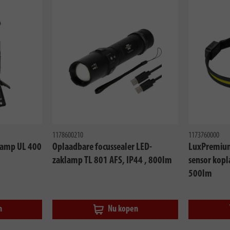
1178600210
1173760000
lamp UL 400
Oplaadbare focussealer LED-
LuxPremium
zaklamp TL 801 AFS, IP44 , 800lm
sensor kopl
500lm
n
Nu kopen