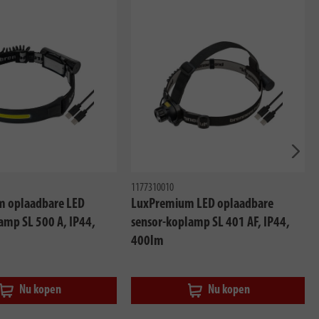
Volg
1177310010
 oplaadbare LED
LuxPremium LED oplaadbare
amp SL 500 A, IP44,
sensor-koplamp SL 401 AF, IP44,
400lm
Nu kopen
Nu kopen