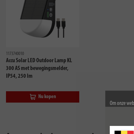
1173740010
Accu Solar LED Outdoor Lamp KL
300 AS met bewegingsmelder,
IP54, 250 lm
Nu kopen
Om onze webs
gebruik van c
Voor meer inf