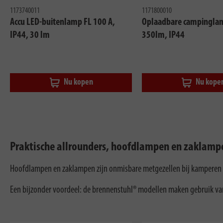
1173740011
1171800010
Accu LED-buitenlamp FL 100 A,
Oplaadbare campinglam
IP44, 30 lm
350lm, IP44
Nu kopen
Nu kope
Praktische allrounders, hoofdlampen en zaklam
Hoofdlampen en zaklampen zijn onmisbare metgezellen bij kamperen en 
Een bijzonder voordeel: de brennenstuhl® modellen maken gebruik van v