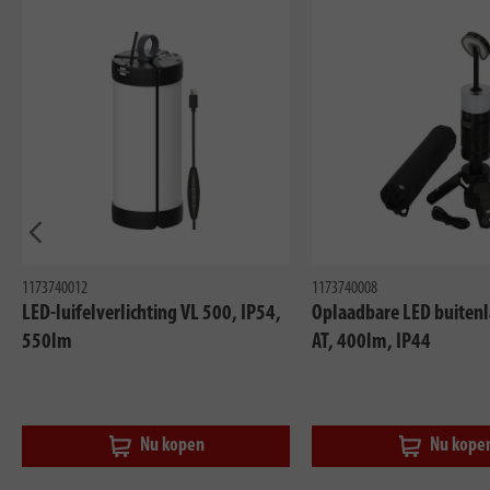
Eerder
1173740012
1173740008
LED-luifelverlichting VL 500, IP54,
Oplaadbare LED buiten
550lm
AT, 400lm, IP44
Nu kopen
Nu kope