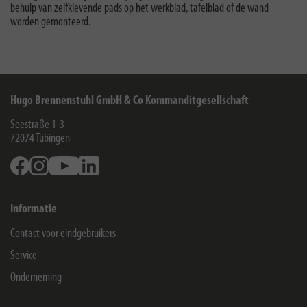
behulp van zelfklevende pads op het werkblad, tafelblad of de wand
worden gemonteerd.
Hugo Brennenstuhl GmbH & Co Kommanditgesellschaft
Seestraße 1-3
72074
Tübingen
Facebook
Instagram
Youtube
Linkedin
Informatie
Contact voor eindgebruikers
Service
Onderneming