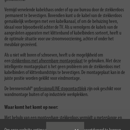
Vermijd vervelende kabelchaos onder of op uw bureau door de stekkerdoos
permanent te bevestigen. Bovendien kunt u de kabel van de stekkerdoos
gemakkelijk verbergen met een kabelkanaal, of om de behuizing heen,
ideaal voor bijvoorbeeld achter de TV. Als u vervolgens de kabels van de
aangesloten apparaten met klittenband of kabelbinders sorteert, heeft u
de optimale situatie voor uw stroomvoorziening, achter of onder het
meubilair gecreëerd.
Als u niet wilt boren of schroeven, heeft u de mogelijkheid om
een
stekkerdoos met afneembare montageplaat
te gebruiken. Met deze
intelligente montageplaat is het geen probleem om de stekkerdoos met
kabelbinders of klittenbandstrips te bevestigen. De montageplaat kan in de
juiste positie worden geklikt voor eindmontage.
De brennenstuhl®
professionalLINE stopcontactblok
zijn ook geschikt voor
wandmontage buiten of op industriele werkplekken.
Waar komt het komt op neer:
Met behulp van een monteerbare stekkerdoos vermijdt u meterslange en
overtollige chaos aan kabels op de vloer en verminderd u daarmee ook alle
risico’s om te struikelen. Een "kleine" uitvinding met een groot en veilig