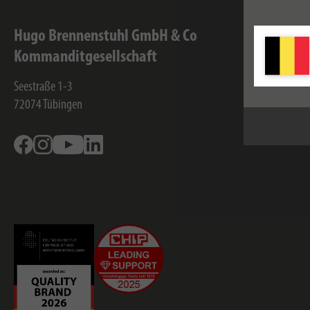
Voor meer inf
Hugo Brennenstuhl GmbH & Co
Inf
Kommanditgesellschaft
Conta
Seestraße 1-3
Servi
72074
Tübingen
Onde
Facebook
Instagram
Youtube
Linkedin