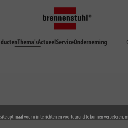
oducten
Thema's
Actueel
Service
Onderneming
ite optimaal voor u in te richten en voortdurend te kunnen verbeteren, 
ookies. Door de website te blijven gebruiken, stemt u in met het gebruik 