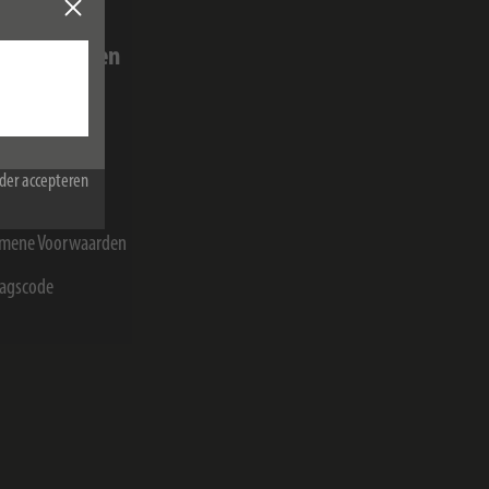
idische zaken
ressum
acy
der accepteren
ie-instellingen
mene Voorwaarden
agscode