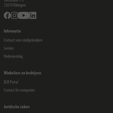
Seestraße 1-3
72074
Tübingen
Facebook
Instagram
Youtube
Linkedin
Informatie
Contact voor eindgebruikers
Service
Onderneming
Winkeliers en bedrijven
B2B Portal
Contact for companies
Juridische zaken