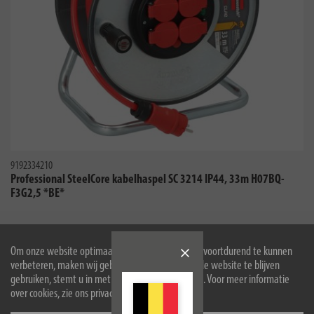
9192334210
Professional SteelCore kabelhaspel SC 3214 IP44, 33m H07BQ-
F3G2,5 *BE*
Om onze website optimaal voor u in te richten en voortdurend te kunnen
verbeteren, maken wij gebruik van cookies. Door de website te blijven
gebruiken, stemt u in met het gebruik van cookies. Voor meer informatie
Verlengkabels en stroomverdelers voor professionals
over cookies, zie ons privacybeleid.
De Professional BSV 5 FI type B rubbervezel onderverdelers garanderen een