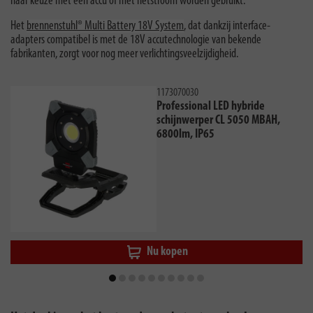
naar keuze met een accu of met netstroom worden gebruikt.
Het
brennenstuhl® Multi Battery 18V System
, dat dankzij interface-
adapters compatibel is met de 18V accutechnologie van bekende
fabrikanten, zorgt voor nog meer verlichtingsveelzijdigheid.
1173070030
Professional LED hybride
schijnwerper CL 5050 MBAH,
6800lm, IP65
Nu kopen