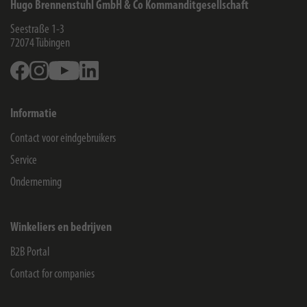
Hugo Brennenstuhl GmbH & Co Kommanditgesellschaft
Seestraße 1-3
72074
Tübingen
Facebook
Instagram
Youtube
Linkedin
Informatie
Contact voor eindgebruikers
Service
Onderneming
Winkeliers en bedrijven
B2B Portal
Contact for companies