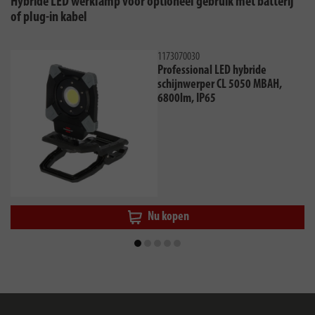
Hybride LED werklamp voor optioneel gebruik met batterij
of plug-in kabel
1173070030
Professional LED hybride
schijnwerper CL 5050 MBAH,
6800lm, IP65
Nu kopen