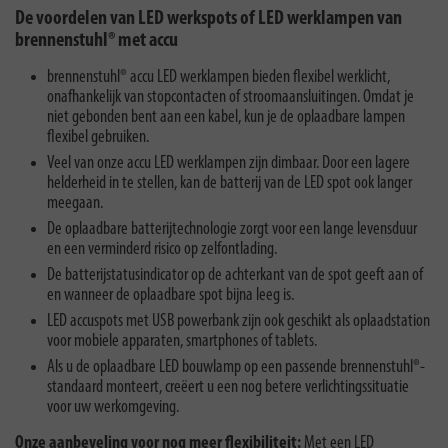
De voordelen van LED werkspots of LED werklampen van
brennenstuhl® met accu
brennenstuhl® accu LED werklampen bieden flexibel werklicht,
onafhankelijk van stopcontacten of stroomaansluitingen. Omdat je
niet gebonden bent aan een kabel, kun je de oplaadbare lampen
flexibel gebruiken.
Veel van onze accu LED werklampen zijn dimbaar. Door een lagere
helderheid in te stellen, kan de batterij van de LED spot ook langer
meegaan.
De oplaadbare batterijtechnologie zorgt voor een lange levensduur
en een verminderd risico op zelfontlading.
De batterijstatusindicator op de achterkant van de spot geeft aan of
en wanneer de oplaadbare spot bijna leeg is.
LED accuspots met USB powerbank zijn ook geschikt als oplaadstation
voor mobiele apparaten, smartphones of tablets.
Als u de oplaadbare LED bouwlamp op een passende brennenstuhl®-
standaard monteert, creëert u een nog betere verlichtingssituatie
voor uw werkomgeving.
Onze aanbeveling voor nog meer flexibiliteit:
Met een LED