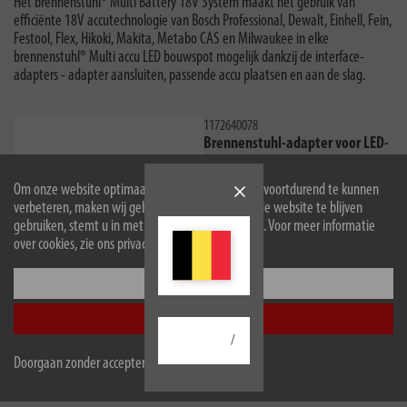
Het brennenstuhl® Multi Battery 18V System maakt het gebruik van
efficiënte 18V accutechnologie van Bosch Professional, Dewalt, Einhell, Fein,
Festool, Flex, Hikoki, Makita, Metabo CAS en Milwaukee in elke
brennenstuhl® Multi accu LED bouwspot mogelijk dankzij de interface-
adapters - adapter aansluiten, passende accu plaatsen en aan de slag.
1172640078
Brennenstuhl-adapter voor LED-
bouwspots in het Brennenstuhl
Multi Battery 18V-systeem voor
Om onze website optimaal voor u in te richten en voortdurend te kunnen
gebruik met Einhell-accu's
verbeteren, maken wij gebruik van cookies. Door de website te blijven
gebruiken, stemt u in met het gebruik van cookies. Voor meer informatie
over cookies, zie ons privacybeleid.
Configureer
Accepteer alle
Nu kopen
/
Doorgaan zonder accepteren