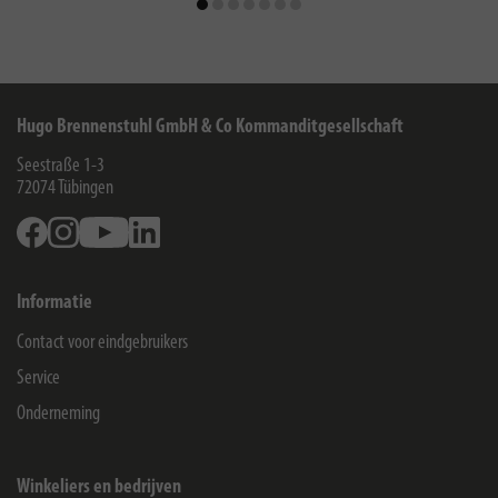
Hugo Brennenstuhl GmbH & Co Kommanditgesellschaft
Seestraße 1-3
72074
Tübingen
Facebook
Instagram
Youtube
Linkedin
Informatie
Contact voor eindgebruikers
Service
Onderneming
Winkeliers en bedrijven