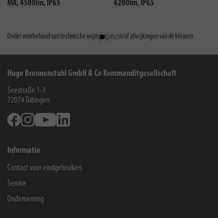
MA, 4500lm, IP65
6200lm, IP65
Onder voorbehoud van technische wijzigingen, en/of afwijkingen van de kleuren
Hugo Brennenstuhl GmbH & Co Kommanditgesellschaft
Seestraße 1-3
72074
Tübingen
Facebook
Instagram
Youtube
Linkedin
Informatie
Contact voor eindgebruikers
Service
Onderneming