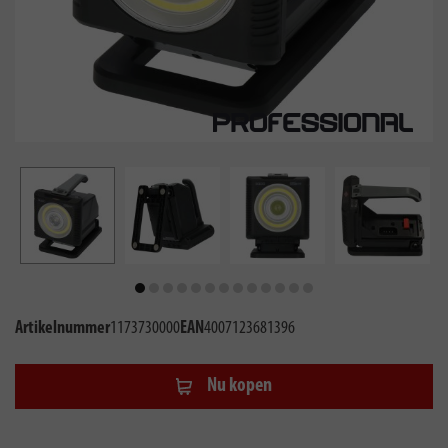
Artikelnummer
1173730000
EAN
4007123681396
Nu kopen