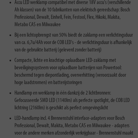
Accu LED werklamp compatibel met diverse 18V accu's (verschillende
Ah klassen) van de 10 fabrikanten van elektrisch gereedschap: Bosch
Professional, Dewalt, Einhell, Fein, Festool, Flex, Hikoki, Makita,
Metabo CAS en Milwaukee
Bij een lichtopbrengst van 50% biedt de zaklamp een verlichtingsduur
van ca. 6,7u/4Ah voor de COB LED's - de verlichtingsduur is afhankelijk
van de gebruikte batterij (geleverd zonder batterij)
Compacte, lichte en krachtige oplaadbare LED-zaklamp met
beveiligingssysteem voor oplaadbare batterijen van Powertool:
beschermd tegen diepontlading, oververhitting (veroorzaakt door
hoge laadstromen) en batterijstoringen
Handlamp en werklamp in één dankzij de 2 lichtbronnen:
Gefocusseerde SMD LED (1140lm) als perfecte spotlight, de COB LED
lichtring (2160lm) is geschikt als perfect omgevingslicht
LED-handlamp incl. 4 Brennenstuhl interface-adapters voor Bosch
Professional, Dewalt, Makita, Metabo CAS en Milwaukee - adapters
voor de andere merken afzonderlijk verkrijgbaar - Brennenstuhl maakt