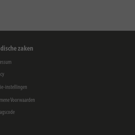
idische zaken
ressum
acy
ie-instellingen
mene Voorwaarden
agscode