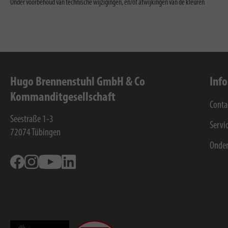
Onder voorbehoud van technische wijzigingen, en/of afwijkingen van de kleuren
Hugo Brennenstuhl GmbH & Co
Inf
Kommanditgesellschaft
Conta
Seestraße 1-3
Servi
72074
Tübingen
Onde
Facebook
Instagram
Youtube
Linkedin