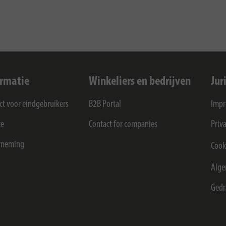
ormatie
Winkeliers en bedrijven
Jur
ct voor eindgebruikers
B2B Portal
Imp
ce
Contact for companies
Priv
rneming
Cook
Alge
Gedr