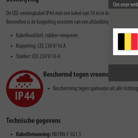
Om onze webs
gebruik van c
De CEE-verlengkabel IP44 met een kabel van 10 m in de kleur zwart valt 
Voor meer inf
Bovendien is de koppeling voorzien van een afsluitklepje en daarme
Kabelkwaliteit: rubber-neopreen
Koppeling: CEE 230 V/16 A
Stekker: CEE 230 V/16 A
Beschermd tegen vreemde voorwer
Bescherming tegen spatwater uit alle richtin
Technische gegevens
Kabelbenaming:
H07RN-F 3G1,5