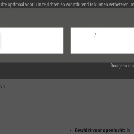
ite optimaal voor u in te richten en voortdurend te kunnen verbeteren, 
ookies. Door de website te blijven gebruiken, stemt u in met het gebruik 
op door zijn kwaliteit en veiligheid op alle vlakken. Dankzij de speciale 
ormatie over cookies, zie ons privacybeleid.
e beschermd tegen vreemde voorwerpen en opspattend water. Daarnaast ov
/
Configureer
Accepteer alle
Doorgaan zon
pen en spatwater
gen
Geschikt voor openlucht:
Ja