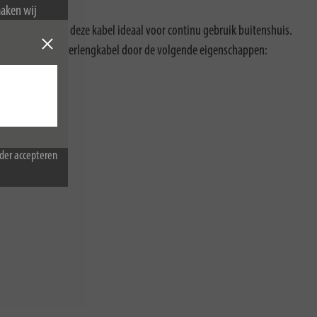
maken wij
van cookies.
rubberen kabel is deze kabel ideaal voor continu gebruik buitenshuis.
ertuigt de CEE-verlengkabel door de volgende eigenschappen:
der accepteren