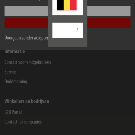
Hugo Brennenstuhl GmbH & Co Kommanditgesellschaft
Configureer
Seestraße 1-3
72074
Tübingen
Accepteer alle
/
Facebook
Instagram
Youtube
Linkedin
Doorgaan zonder accepteren
Informatie
Contact voor eindgebruikers
Service
Onderneming
Winkeliers en bedrijven
B2B Portal
Contact for companies