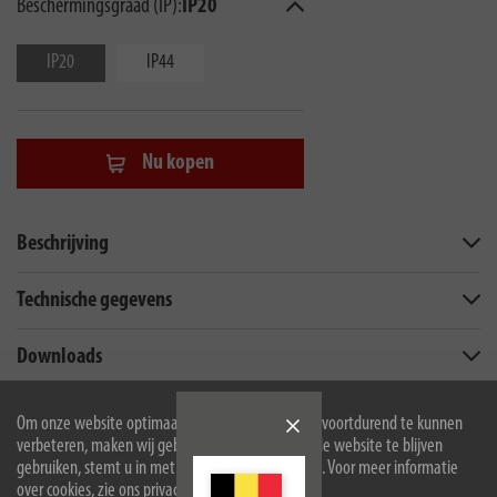
Beschermingsgraad (IP):
IP20
IP20
IP44
Nu kopen
Beschrijving
Technische gegevens
Downloads
Om onze website optimaal voor u in te richten en voortdurend te kunnen
Onder voorbehoud van technische wijzigingen, en/of afwijkingen van de kleuren
verbeteren, maken wij gebruik van cookies. Door de website te blijven
gebruiken, stemt u in met het gebruik van cookies. Voor meer informatie
over cookies, zie ons privacybeleid.