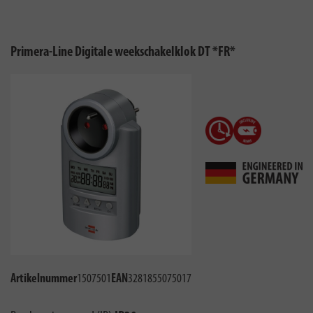
Primera-Line Digitale weekschakelklok DT *FR*
Artikelnummer
1507501
EAN
3281855075017