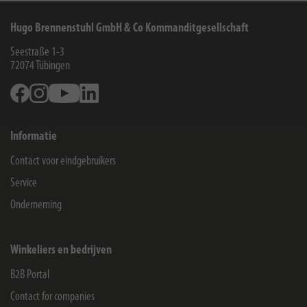
Hugo Brennenstuhl GmbH & Co Kommanditgesellschaft
Seestraße 1-3
72074
Tübingen
Facebook
Instagram
Youtube
Linkedin
Informatie
Contact voor eindgebruikers
Service
Onderneming
Winkeliers en bedrijven
B2B Portal
Contact for companies