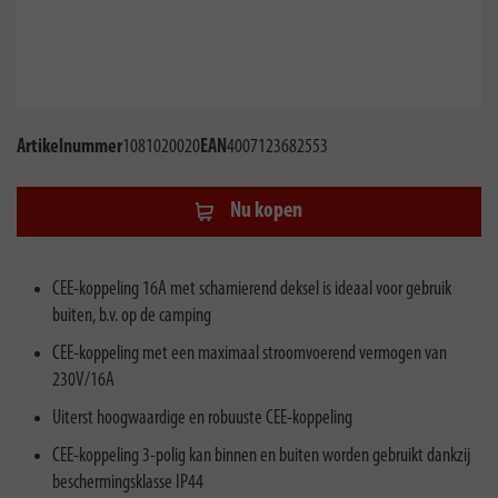
Artikelnummer
1081020020
EAN
4007123682553
Nu kopen
CEE-koppeling 16A met scharnierend deksel is ideaal voor gebruik
buiten, b.v. op de camping
CEE-koppeling met een maximaal stroomvoerend vermogen van
230V/16A
Uiterst hoogwaardige en robuuste CEE-koppeling
CEE-koppeling 3-polig kan binnen en buiten worden gebruikt dankzij
beschermingsklasse IP44