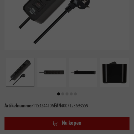
Artikelnummer
1153244106
EAN
4007123693559
Nu kopen