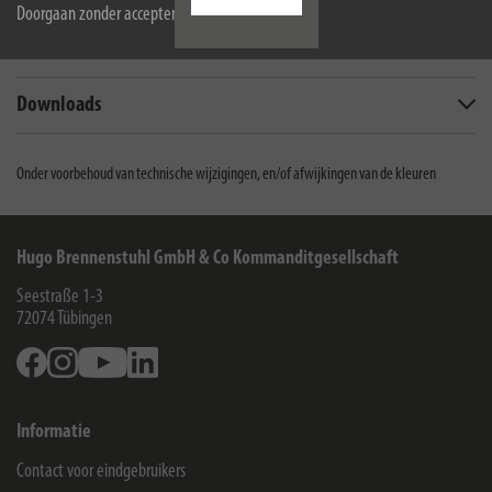
Doorgaan zonder accepteren
Omvang van de levering
Downloads
Onder voorbehoud van technische wijzigingen, en/of afwijkingen van de kleuren
Hugo Brennenstuhl GmbH & Co Kommanditgesellschaft
Seestraße 1-3
72074
Tübingen
Facebook
Instagram
Youtube
Linkedin
Informatie
Contact voor eindgebruikers