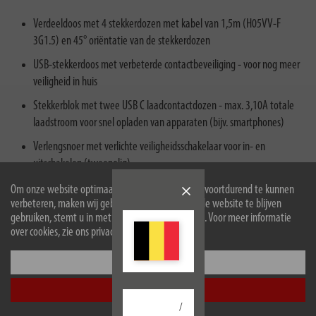
Verdeeldoos met 4 stekkerdozen met kabel van 1,5m (H05VV-F
3G1.5) en 45° oriëntatie van de stekkerdozen
USB-stekkerdoos met verbeterde contactbeveiliging - voor nog meer
veiligheid in huis
Stekkerblok met twee USB C laadcontactdozen - max. 3,10A totale
laadstroom voor snel opladen van apparaten (bijv. smartphones)
Verlengsnoer met verlichte veiligheidsschakelaar voor in- en
uitschakelen (tweepolig)
De Ecolor stekkerdoos met USB-oplaadfunctie in zwart heeft een
Om onze website optimaal voor u in te richten en voortdurend te kunnen
verbeteren, maken wij gebruik van cookies. Door de website te blijven
elegant, slank, tijdloos en hoogwaardig ontwerp dat harmonieus past
gebruiken, stemt u in met het gebruik van cookies. Voor meer informatie
in verschillende ruimteconcepten
over cookies, zie ons privacybeleid.
Configureer
Accepteer alle
/
Beschrijving