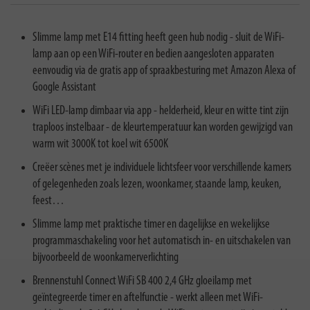
Slimme lamp met E14 fitting heeft geen hub nodig - sluit de WiFi-
lamp aan op een WiFi-router en bedien aangesloten apparaten
eenvoudig via de gratis app of spraakbesturing met Amazon Alexa of
Google Assistant
WiFi LED-lamp dimbaar via app - helderheid, kleur en witte tint zijn
traploos instelbaar - de kleurtemperatuur kan worden gewijzigd van
warm wit 3000K tot koel wit 6500K
Creëer scènes met je individuele lichtsfeer voor verschillende kamers
of gelegenheden zoals lezen, woonkamer, staande lamp, keuken,
feest…
Slimme lamp met praktische timer en dagelijkse en wekelijkse
programmaschakeling voor het automatisch in- en uitschakelen van
bijvoorbeeld de woonkamerverlichting
Brennenstuhl Connect WiFi SB 400 2,4 GHz gloeilamp met
geïntegreerde timer en aftelfunctie - werkt alleen met WiFi-