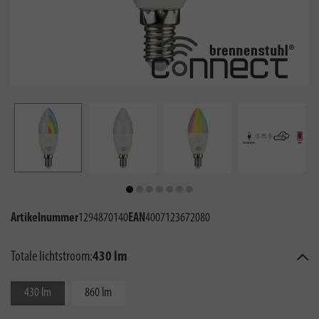
Artikelnummer
1294870140
EAN
4007123672080
Totale lichtstroom:
430 lm
430 lm
860 lm