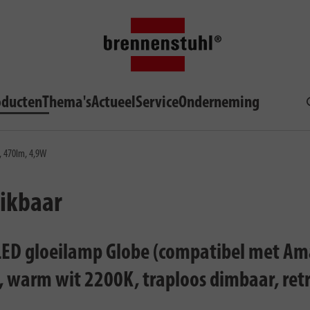
oducten
Thema's
Actueel
Service
Onderneming
, 470lm, 4,9W
hikbaar
ED gloeilamp Globe (compatibel met Ama
, warm wit 2200K, traploos dimbaar, ret