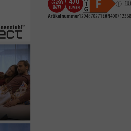
EU 
Artikelnummer
1294870271
EAN
40071236