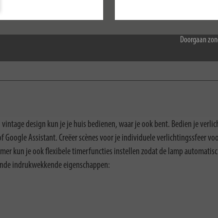
Accepteer alle
Doorgaan zon
ntage design kun je je huis bedienen, waar je ook bent. Bedien je verlic
 Google Assistant. Creëer scènes voor je individuele verlichtingssfeer v
timer kun je ook flexibele timerfuncties instellen zodat de lamp automatisch
lgende indrukwekkende eigenschappen: