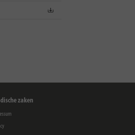
idische zaken
ressum
acy