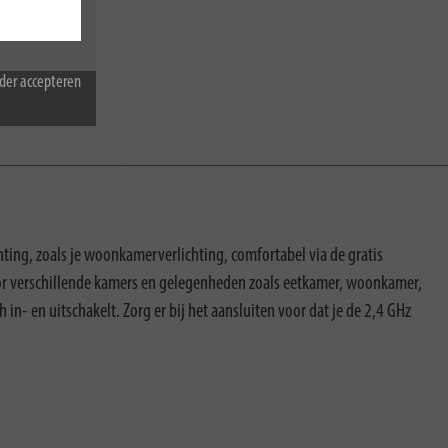
der accepteren
hting, zoals je woonkamerverlichting, comfortabel via de gratis
oor verschillende kamers en gelegenheden zoals eetkamer, woonkamer,
 in- en uitschakelt. Zorg er bij het aansluiten voor dat je de 2,4 GHz