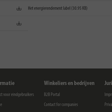
Het energierendement label (30.95 KB)
ormatie
Winkeliers en bedrijven
Jur
ct voor eindgebruikers
B2B Portal
Imp
ce
Contact for companies
Priv