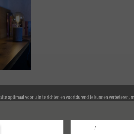
ite optimaal voor u in te richten en voortdurend te kunnen verbeteren, 
ookies. Door de website te blijven gebruiken, stemt u in met het gebruik 
ormatie over cookies, zie ons privacybeleid.
/
Configureer