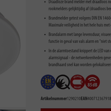
Draadloze brand melder met draadloos ne
rookmelders gelijktijdig af (draadloos be
Brandmelder getest volgens DIN EN 14604 
Maximale veiligheid in het hele huis met
Brandalarm met lange levensduur, visueel 
functie in geval van vals alarm en "niet s
In de alarmtoestand knippert de LED van d
alarmsignaal - de netwerkeenheden geven 
brandhaard snel kan worden gelokalisee
Artikelnummer
1290210
EAN
40071236791