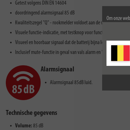
Getest volgens DIN EN 14604
doordringend alarmsignaal 85 dB
Om onze webs
Kwaliteitszegel "Q" - rookmelder voldoet aan de verhoogde eisen 
gebruik van c
Visuele functie-indicatie, met testknop voor functietests
Voor meer inf
Visueel en hoorbaar signaal dat de batterij bijna leeg is
Inclusief mute-functie in geval van vals alarm en "niet storen" func
Alarmsignaal
Alarmsignaal 85dB luid.
Technische gegevens
Volume:
85 dB