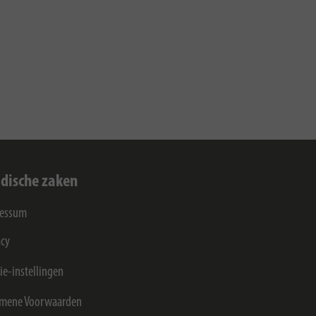
idische zaken
ressum
acy
ie-instellingen
mene Voorwaarden