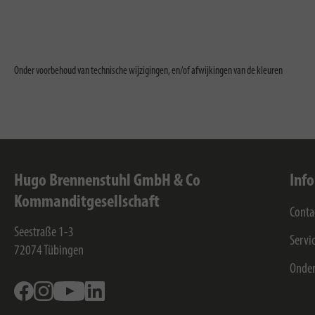
Onder voorbehoud van technische wijzigingen, en/of afwijkingen van de kleuren
Hugo Brennenstuhl GmbH & Co
Inf
Kommanditgesellschaft
Conta
Seestraße 1-3
Servi
72074
Tübingen
Onde
Facebook
Instagram
Youtube
Linkedin