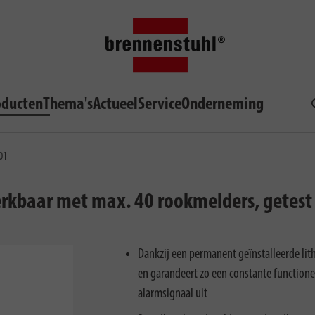
oducten
Thema's
Actueel
Service
Onderneming
01
kbaar met max. 40 rookmelders, getest
Dankzij een permanent geïnstalleerde lit
en garandeert zo een constante functione
alarmsignaal uit