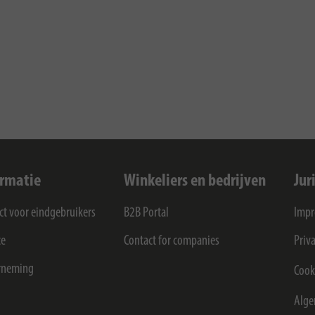
ormatie
Winkeliers en bedrijven
Jur
ct voor eindgebruikers
B2B Portal
Imp
ce
Contact for companies
Priv
rneming
Cook
Alge