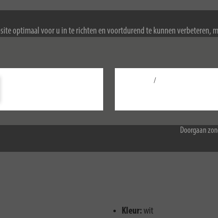
ite optimaal voor u in te richten en voortdurend te kunnen verbeteren, 
van de vfdb richtlijn 14-01
ookies. Door de website te blijven gebruiken, stemt u in met het gebruik 
ormatie over cookies, zie ons privacybeleid.
/
Configureer
tie als de batterij bijna leeg is
Accepteer alle
Doorgaan zon
Kleur:
wit