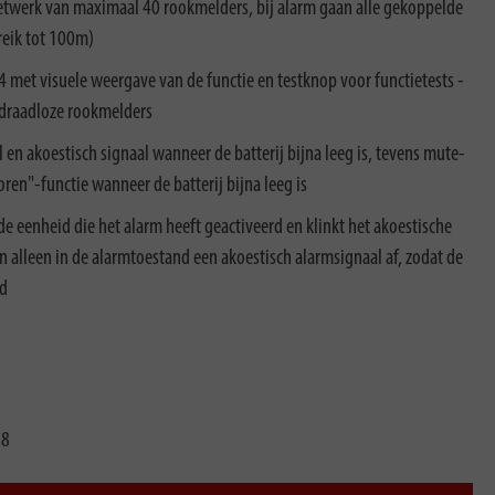
twerk van maximaal 40 rookmelders, bij alarm gaan alle gekoppelde
reik tot 100m)
met visuele weergave van de functie en testknop voor functietests -
 draadloze rookmelders
en akoestisch signaal wanneer de batterij bijna leeg is, tevens mute-
toren"-functie wanneer de batterij bijna leeg is
e eenheid die het alarm heeft geactiveerd en klinkt het akoestische
alleen in de alarmtoestand een akoestisch alarmsignaal af, zodat de
rd
88