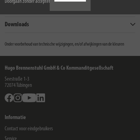
Doorgaan zonder accepteren
Omvang van de levering
Downloads
Onder voorbehoud van technische wijzigingen, en/of afwijkingen van de kleuren
Hugo Brennenstuhl GmbH & Co Kommanditgesellschaft
Seestraße 1-3
72074
Tübingen
Facebook
Instagram
Youtube
Linkedin
Informatie
Contact voor eindgebruikers
Service