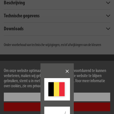
Beschrijving
Technische gegevens
Downloads
Onder voorbehoud van technische wijzigingen, en/of afwijkingen van de kleuren
Hugo Brennenstuhl GmbH & Co Kommanditgesellschaft
Om onze website optimaal voor u in te richten en voortdurend te kunnen
Seestraße 1-3
verbeteren, maken wij gebruik van cookies. Door de website te blijven
72074
Tübingen
gebruiken, stemt u in met het gebruik van cookies. Voor meer informatie
over cookies, zie ons privacybeleid.
Facebook
Instagram
Youtube
Linkedin
Configureer
Informatie
Accepteer alle
/
Contact voor eindgebruikers