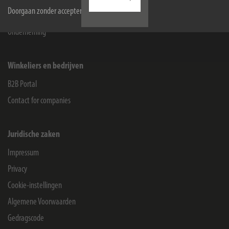
Doorgaan zonder accepteren
Service
Onderneming
Winkeliers en bedrijven
B2B Portal
Contact for companies
Juridische zaken
Impressum
Privacy
Cookie-instellingen
Algemene Voorwaarden
Gedragscode