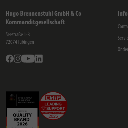
Hugo Brennenstuhl GmbH & Co
Inf
Kommanditgesellschaft
Conta
Seestraße 1-3
Servi
72074
Tübingen
Onde
Facebook
Instagram
Youtube
Linkedin