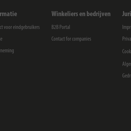
ormatie
Winkeliers en bedrijven
Jur
ct voor eindgebruikers
B2B Portal
Imp
ce
Contact for companies
Priv
rneming
Cook
Alge
Gedr