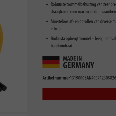
Robuuste trommelbehuizing van zeer breu
draagframe voor maximale duurzaamheid e
Moeiteloos af- en oprollen van diverse m
efficiënt
Brobusta opbergtrommel – leeg, in opvall
handomdraai
Artikelnummer
1319000
EAN
40071230582