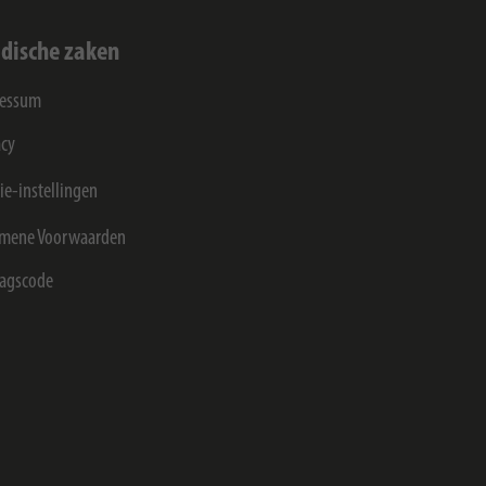
idische zaken
ressum
acy
ie-instellingen
mene Voorwaarden
agscode