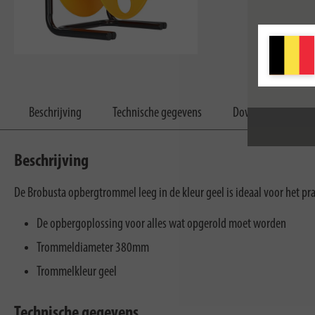
Voor meer inf
Beschrijving
Technische gegevens
Downloads
Beschrijving
De Brobusta opbergtrommel leeg in de kleur geel is ideaal voor het pr
De opbergoplossing voor alles wat opgerold moet worden
Trommeldiameter 380mm
Trommelkleur geel
Technische gegevens