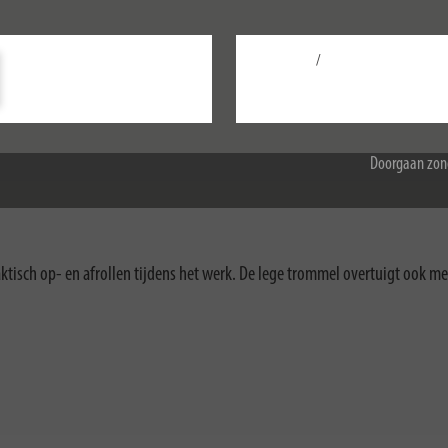
ormatie over cookies, zie ons privacybeleid.
/
Configureer
Accepteer alle
Doorgaan zon
aktisch op- en afrollen tijdens het werk. De lege trommel overtuigt ook 