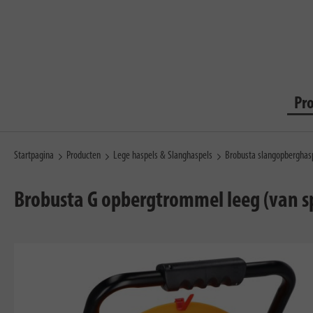
Pr
Startpagina
Producten
Lege haspels & Slanghaspels
Brobusta slangopberghas
Brobusta G opbergtrommel leeg (van s