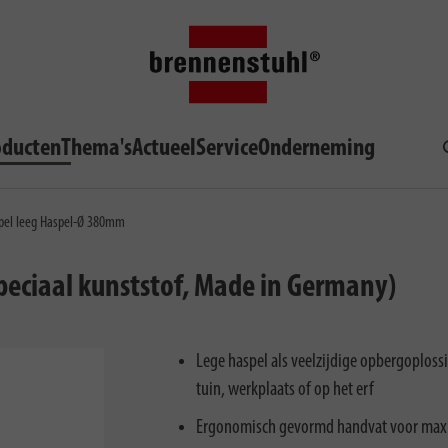
oducten
Thema's
Actueel
Service
Onderneming
pel leeg Haspel-Ø 380mm
peciaal kunststof, Made in Germany)
Lege haspel als veelzijdige opbergoplossi
tuin, werkplaats of op het erf
Ergonomisch gevormd handvat voor max