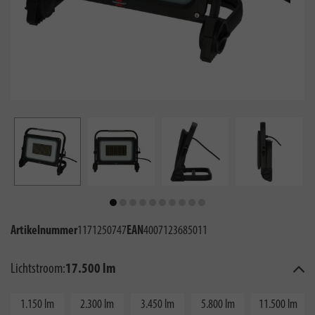
Artikelnummer
1171250747
EAN
4007123685011
Lichtstroom:
17.500 lm
1.150 lm
2.300 lm
3.450 lm
5.800 lm
11.500 lm