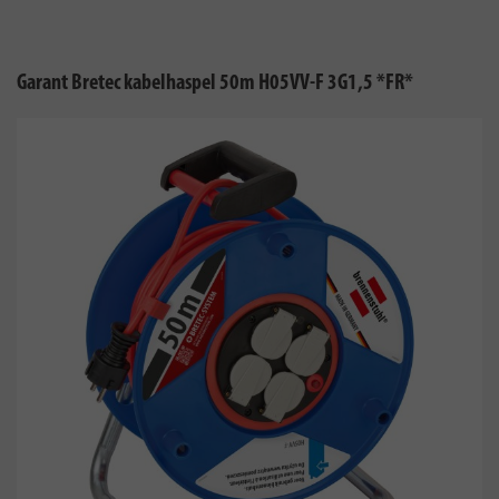
Garant Bretec kabelhaspel 50m H05VV-F 3G1,5 *FR*