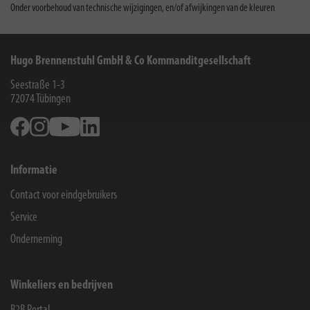
Onder voorbehoud van technische wijzigingen, en/of afwijkingen van de kleuren
Hugo Brennenstuhl GmbH & Co Kommanditgesellschaft
Seestraße 1-3
72074
Tübingen
Facebook
Instagram
Youtube
Linkedin
Informatie
Contact voor eindgebruikers
Service
Onderneming
Winkeliers en bedrijven