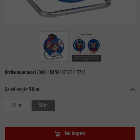
Artikelnummer
1208864
EAN
4007123015733
Kabellengte:
50 m
25 m
50 m
Nu kopen