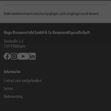
Onder voorbehoud van technische wijzigingen, en/of afwijkingen van de kleuren
Hugo Brennenstuhl GmbH & Co Kommanditgesellschaft
Seestraße 1-3
72074
Tübingen
Facebook
Instagram
Youtube
Linkedin
Informatie
Contact voor eindgebruikers
Service
Onderneming