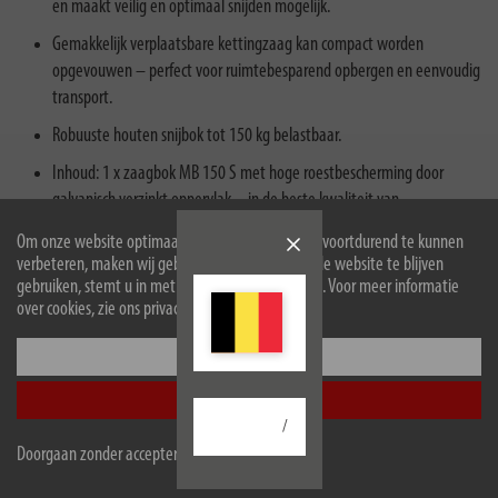
en maakt veilig en optimaal snijden mogelijk.
Gemakkelijk verplaatsbare kettingzaag kan compact worden
opgevouwen – perfect voor ruimtebesparend opbergen en eenvoudig
transport.
Robuuste houten snijbok tot 150 kg belastbaar.
Inhoud: 1 x zaagbok MB 150 S met hoge roestbescherming door
galvanisch verzinkt oppervlak – in de beste kwaliteit van
Brennenstuhl.
Om onze website optimaal voor u in te richten en voortdurend te kunnen
verbeteren, maken wij gebruik van cookies. Door de website te blijven
Zaagbok als een anti-slip, vertand contactoppervlak - ideaal geschikt
gebruiken, stemt u in met het gebruik van cookies. Voor meer informatie
voor kettingzagen of handzagen.
over cookies, zie ons privacybeleid.
Configureer
Accepteer alle
/
Beschrijving
Doorgaan zonder accepteren
Downloads