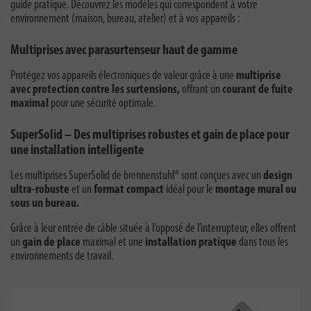
guide pratique. Découvrez les modèles qui correspondent à votre
environnement (maison, bureau, atelier) et à vos appareils :
Multiprises avec parasurtenseur haut de gamme
Protégez vos appareils électroniques de valeur grâce à une
multiprise
avec protection contre les surtensions
,
offrant un
courant de fuite
maximal
pour une sécurité optimale.
SuperSolid – Des multiprises robustes et gain de place pour
une installation intelligente
Les multiprises SuperSolid de brennenstuhl® sont conçues avec un
design
ultra-robuste
et un
format compact
idéal pour le
montage mural ou
sous un bureau.
Grâce à leur entrée de câble située à l’opposé de l’interrupteur, elles offrent
un
gain de place
maximal et une
installation pratique
dans tous les
environnements de travail.