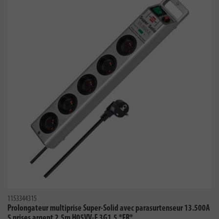
1153344315
Prolongateur multiprise Super-Solid avec parasurtenseur 13.500A
5 prises argent 2,5m H05VV-F 3G1,5 *FR*