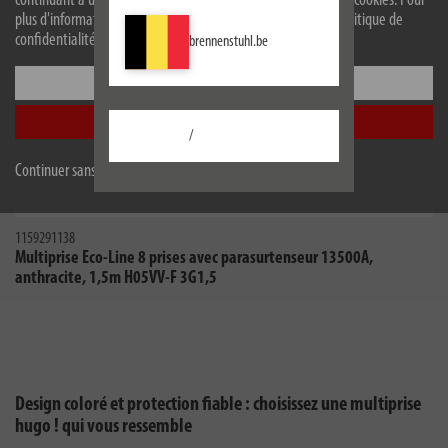
continuant à utiliser le site web, vous acceptez l'utilisation de cookies. Pour
plus d'informations sur les cookies, veuillez consulter notre politique de
confidentialité.
brennenstuhl.be
Configurer
Accepter tout
/
Continuer sans accepter
1159291138
Multiprise Eco-Line 8 prises avec parasurtenseur 13500A,
anthracite, 1,5m H05VV-F 3G1,5
Design coloré et protection fiable : choisissez une multiprise
hugo ! qui vous ressemble