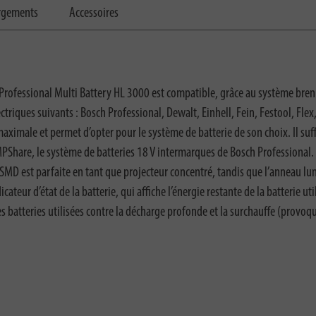
rgements
Accessoires
e Professional Multi Battery HL 3000 est compatible, grâce au système brenn
lectriques suivants : Bosch Professional, Dewalt, Einhell, Fein, Festool, Fl
é maximale et permet d’opter pour le système de batterie de son choix. Il suf
MPShare, le système de batteries 18 V intermarques de Bosch Professional. 
MD est parfaite en tant que projecteur concentré, tandis que l’anneau lumi
ateur d’état de la batterie, qui affiche l’énergie restante de la batterie ut
es batteries utilisées contre la décharge profonde et la surchauffe (provoqu