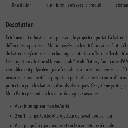
Description
Fournitures livrés avec le produit
Télécha
Description
Extrêmement robuste et très puissant, le projecteur portatif à batteri
différentes capacités en Ah) proposées par les 10 fabricants d’outils é
de batterie déjà utilisé, la technologie d’interface offre une flexibilit
Les projecteurs de travail brennenstuhl® Multi Battery font partie d’A
véritablement polyvalent grâce à ses deux sources lumineuses. La LED S
niveaux de luminosité. Le projecteur portatif dispose en outre d’un indic
protection pour les batteries d’outils électriques. Ce système protège l
Multi Battery séduit par les caractéristiques suivantes :
Avec interrupteur marche/arrêt
2 en 1 : lampe torche et projecteur de travail tout-en-un
Avec poignée ergonomique et socle magnétique réglable