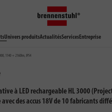
ts
Univers produits
Actualités
Services
Entreprise
3000, 1140 + 2160lm, IP54
e
tive à LED rechargeable HL 3000 (Project
vec des accus 18V de 10 fabricants diffé