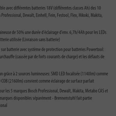
le avec différentes batteries 18V (différentes classes Ah) des 10
 Professional, Dewalt, Einhell, Fein, Festool, Flex, Hikoki, Makita,
mineuse de 50% une durée d'éclairage d'env. 6,7h/4Ah pour les LEDs
terie utilisée (Livraison sans batterie)
 sur batterie avec système de protection pour batteries Powertool:
urchauffe (causée par de forts courants de charge) et les défauts de
n un grâce à 2 sources lumineuses: SMD LED focalisée (1140lm) comme
D COB (2160lm) convient comme éclairage de surface parfait
our les 5 marques Bosch Professional, Dewalt, Makita, Metabo CAS et
marques disponibles séparément - Brennenstuhl fait partie
ional