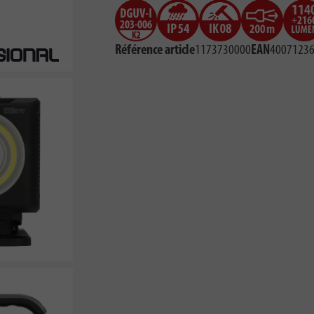
Référence article
1173730000
EAN
4007123