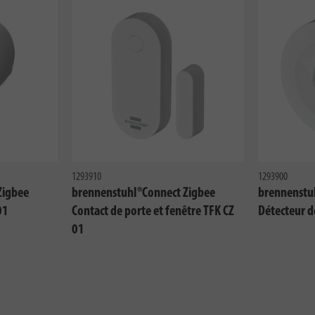
1293910
1293900
Zigbee
brennenstuhl®Connect Zigbee
brennenstu
01
Contact de porte et fenêtre TFK CZ
Détecteur 
01