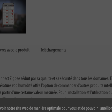
ivrés avec le produit
Téléchargements
ect Zigbee séduit par sa qualité et sa sécurité dans tous les domaines. E
pérature et d'humidité offre l'option de commander d'autres produits int
à partir d'une certaine valeur mesurée. Pour l'installation et l'utilisatio
4 GHz. Le Capteur se distingue en outre par les caractéristiques suivantes:
voir notre site web de manière optimale pour vous et de pouvoir l'amélior
ir via l'application gratuite brennenstuhl®Connect