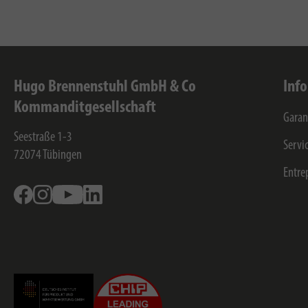
Hugo Brennenstuhl GmbH & Co
Inf
Kommanditgesellschaft
Garan
Seestraße 1-3
Servi
72074
Tübingen
Entre
Facebook
Instagram
Youtube
Linkedin