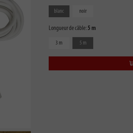
blanc
noir
Longueur de câble:
5 m
3 m
5 m