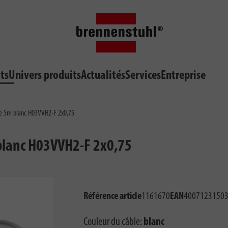
ts
Univers produits
Actualités
Services
Entreprise
ue 5m blanc H03VVH2-F 2x0,75
blanc H03VVH2-F 2x0,75
Référence article
1161670
EAN
4007123150
Couleur du câble:
blanc