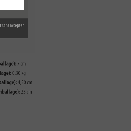
r sans accepter
allage):
7 cm
lage):
0,30 kg
ballage):
4,50 cm
mballage):
23 cm