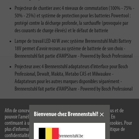
Projecteur de chantier avec 4 niveaux de commutation (100% - 75% -
50% - 25%) et système de protection pour les batteries Powertool :
protégé contre la décharge profonde, la surchauffe (provoquée par
des courants de charge élevés) et le défaut de batterie
Lampe de travail LED 40 W avec système Brennenstuhl Multi Battery
18V permet d'avoir recours au système de batterie de son choix -
Brennenstuhl fait partie d'AMPShare - Powered by Bosch Professional
Projecteur avec 4 Brennenstuhl adaptateurs d'interface pour Bosch
Professional, Dewalt, Makita, Metabo CAS et Milwaukee -
Adaptateurs pour les autres marques disponibles séparément -
Brennenstuhl fait partie d'AMPShare - Powered by Bosch Professional
Afin de concevoir notre site web de manière optimale pour vous et de
Bienvenue chez Brennenstuhl!
pouvoir l'améliorer en permanence, nous utilisons des cookies. En
continuant à utiliser le site web, vous acceptez l'utilisation de cookies. Pour
plus d'informations sur les cookies, veuillez consulter notre politique de
confidentialité.
brennenstuhl.be