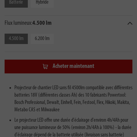
Batterie
Hybride
Flux lumineux:
4.500 lm
4.500 lm
6.200 lm
Acheter maintenant
Projecteur de chantier LED sans fil 4500lm compatible avec différentes
batteries 18V (différentes classes Ah) des 10 fabricants Powertool:
Bosch Professional, Dewalt, Einhell, Fein, Festool, Flex, Hikoki, Makita,
Metabo CAS et Milwaukee
Le projecteur LED offre une durée d'éclairage d'environ 4h/4Ah pour
une puissance lumineuse de 50% (environ 2h/4Ah à 100%) - la durée
d'éclairage dépend de la batterie utilisée (livraison sans batterie)