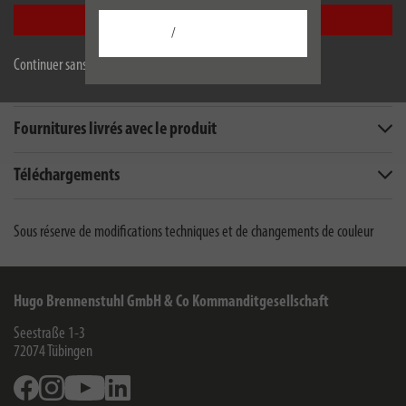
Accepter tout
/
Continuer sans accepter
Description
Fournitures livrés avec le produit
Téléchargements
Sous réserve de modifications techniques et de changements de couleur
Hugo Brennenstuhl GmbH & Co Kommanditgesellschaft
Seestraße 1-3
72074
Tübingen
Facebook
Instagram
Youtube
Linkedin