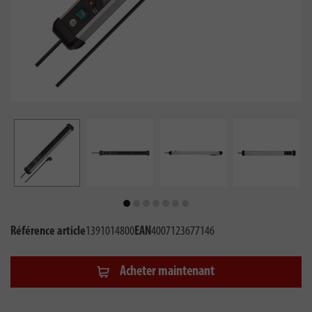
Référence article
1391014800
EAN
4007123677146
Acheter maintenant