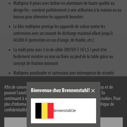
Multiprise 8 prises avec boîtier en aluminium de haute qualité au
design fin - convient parfaitement à une utilisation à la maison ou au
bureau pour alimenter les appareils branchés
Le bloc multiprise protège les appareils de valeur contre les
surtensions avec un courant de décharge maximal allant jusqu'à
60.000 A (protection en cas d'orage, de foudre, etc.)
La multi prise avec 3 m de câble (H05VV-F 3G1,5 ) peut être
facilement montée au mur ou fixée au pied de la table grâce au
concept de fixation innovant
Multiprise parafoudre et surtension avec interrupteur de sécurité
éclairé pour la mise en marche et l'arrêt (bipolaire) - permet de
débrancher tous les appareils raccordés au réseau électrique par
Afin de concevoir notre site web de manière optimale pour vous et de
Bienvenue chez Brennenstuhl!
pouvoir l'améliorer en permanence, nous utilisons des cookies. En
simple pression sur un bouton
continuant à utiliser le site web, vous acceptez l'utilisation de cookies. Pour
Les multiprise parasurtenseur contre les surtensions peuvent réduire
plus d'informations sur les cookies, veuillez consulter notre politique de
les pics de tension afin que les appareils connectés ne soient pas
confidentialité.
brennenstuhl.be
endommagés
Configurer