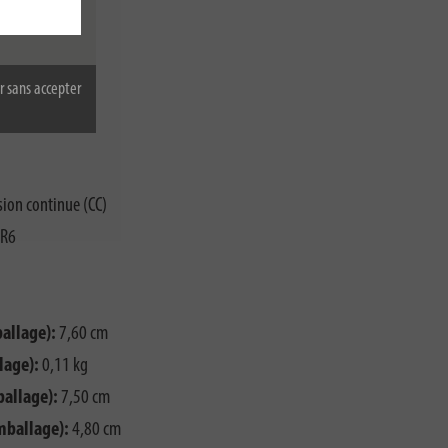
r sans accepter
ion continue (CC)
LR6
allage):
7,60 cm
lage):
0,11 kg
ballage):
7,50 cm
mballage):
4,80 cm