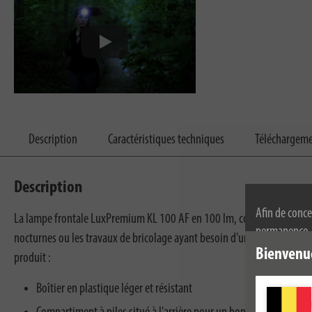
Description
Caractéristiques techniques
Téléchargem
Description
Afin de conce
La lampe frontale LuxPremium KL 100 AF en 100 lm, combine la légèreté 
permanence, n
nocturnes ou les travaux de bricolage ayant besoin d'une lumière perf
l'utilisation
Bienvenu
produit :
de confidenti
Boîtier en plastique léger et résistant