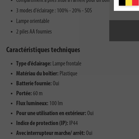
Compartiment à piles situé à l'arrière pour un bon équilibre
3 modes d'éclairage : 100% - 20% - SOS
Lampe orientable
2 piles AA fournies
Caractéristiques techniques
Type d'éclairage:
Lampe frontale
Matériau du boîtier:
Plastique
Batterie fournie:
Oui
Portée:
60 m
Flux lumineux:
100 lm
Pour une utilisation en extérieur:
Oui
Indice de protection (IP):
IP44
Avec interrupteur marche/ arrêt:
Oui