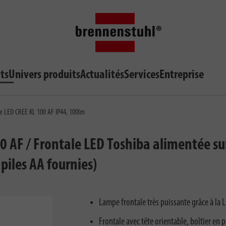
ts
Univers produits
Actualités
Services
Entreprise
 LED CREE KL 100 AF IP44, 100lm
F / Frontale LED Toshiba alimentée sur p
piles AA fournies)
Lampe frontale très puissante grâce à la 
Frontale avec tête orientable, boîtier en 