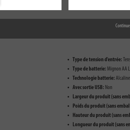
Accepter tout
Continue
Type de tension d'entrée:
Tens
Type de batterie:
Mignon AA 
Technologie batterie:
Alcaline
Avec sortie USB:
Non
Largeur du produit (sans emb
Poids du produit (sans embal
Hauteur du produit (sans em
Longueur du produit (sans e