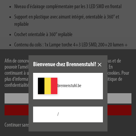
Niveau d'éclairage complémentaire par les 3 LED SMD en frontal
Support en plastique avec aimant intégré, orientable à 360° et
repliable
Crochet orientable à 360° repliable
Contenu du colis : 1x Lampe torche 4+3 LED SMD, 200+20 lumen +
3x piles standard AAA + 1x notice
Afin de concevoir notre site web de manière optimale pour vous et de
Bienvenue chez Brennenstuhl!
pouvoir l'améliorer en permanence, nous utilisons des cookies. En
continuant à utiliser le site web, vous acceptez l'utilisation de cookies. Pour
plus d'informations sur les cookies, veuillez consulter notre politique de
confidentialité.
brennenstuhl.be
Configurer
Description
Accepter tout
Caractéristiques techniques
/
Continuer sans accepter
Téléchargements