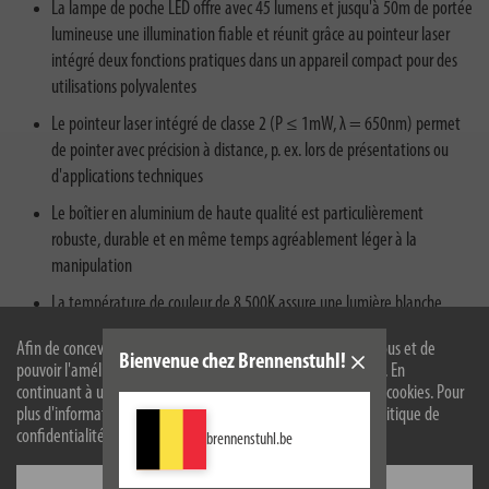
La lampe de poche LED offre avec 45 lumens et jusqu'à 50m de portée
lumineuse une illumination fiable et réunit grâce au pointeur laser
intégré deux fonctions pratiques dans un appareil compact pour des
utilisations polyvalentes
Le pointeur laser intégré de classe 2 (P ≤ 1mW, λ = 650nm) permet
de pointer avec précision à distance, p. ex. lors de présentations ou
d'applications techniques
Le boîtier en aluminium de haute qualité est particulièrement
robuste, durable et en même temps agréablement léger à la
manipulation
La température de couleur de 8.500K assure une lumière blanche
froide, claire avec une bonne visibilité
Afin de concevoir notre site web de manière optimale pour vous et de
Bienvenue chez Brennenstuhl!
Avec une autonomie allant jusqu'à 12 heures et les piles AAA incluses
pouvoir l'améliorer en permanence, nous utilisons des cookies. En
dans la livraison la lampe est immédiatement prête à l'emploi
continuant à utiliser le site web, vous acceptez l'utilisation de cookies. Pour
plus d'informations sur les cookies, veuillez consulter notre politique de
confidentialité.
brennenstuhl.be
Configurer