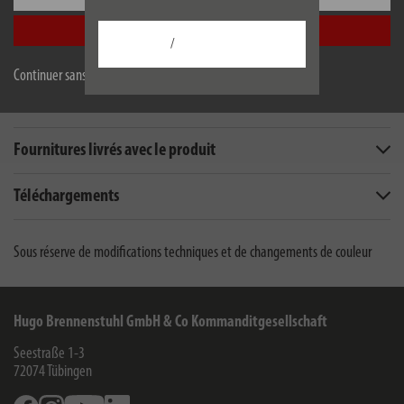
Accepter tout
/
Description
Continuer sans accepter
Caractéristiques techniques
Fournitures livrés avec le produit
Téléchargements
Sous réserve de modifications techniques et de changements de couleur
Hugo Brennenstuhl GmbH & Co Kommanditgesellschaft
Seestraße 1-3
72074
Tübingen
Facebook
Instagram
Youtube
Linkedin