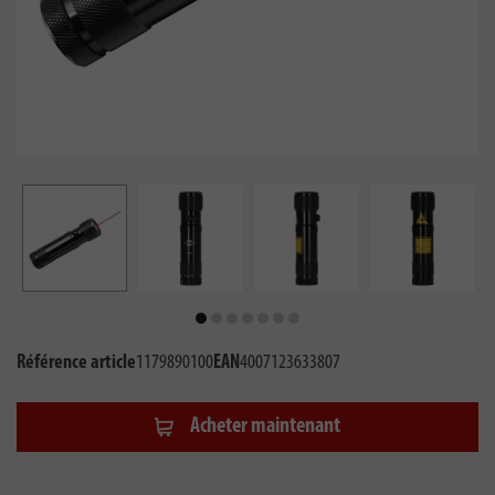
Référence article
1179890100
EAN
4007123633807
Acheter maintenant