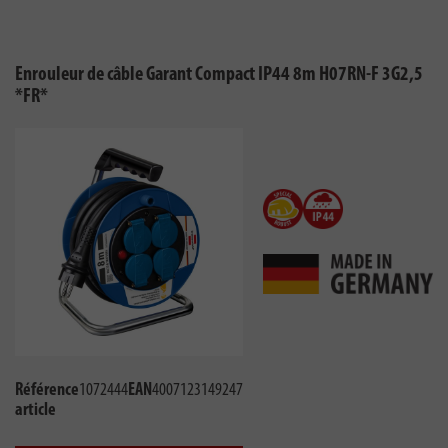
Enrouleur de câble Garant Compact IP44 8m H07RN-F 3G2,5
*FR*
Référence
1072444
EAN
4007123149247
article