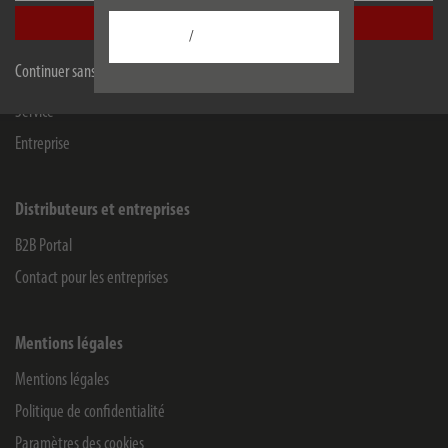
Accepter tout
/
Informations
Continuer sans accepter
Garantie fabricant
Service
Entreprise
Distributeurs et entreprises
B2B Portal
Contact pour les entreprises
Mentions légales
Mentions légales
Politique de confidentialité
Paramètres des cookies