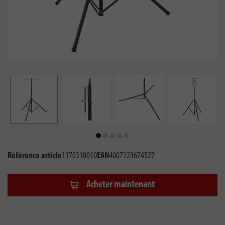
Référence article
1170310010
EAN
4007123674527
Acheter maintenant