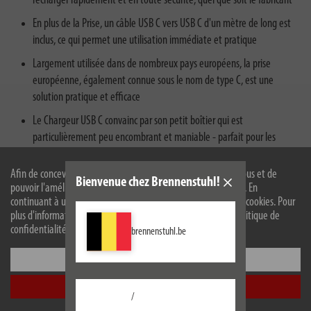
recharger rapidement et en toute sécurité, quel que soit le fabricant
En plus de la Prise, un câble USB C vers USB C d'un mètre de long est
inclus, ce qui permet une utilisation immédiate et pratique
Largement utilisée dans de nombreux pays européens, la prise
européenne, également connue sous le nom de type C, est une
solution pratique et efficace
Le Chargeur USB C convainc par son petit boîtier qui est
particulièrement peu encombrant et maniable - parfait pour les
voyages
Afin de concevoir notre site web de manière optimale pour vous et de
Bienvenue chez Brennenstuhl!
pouvoir l'améliorer en permanence, nous utilisons des cookies. En
continuant à utiliser le site web, vous acceptez l'utilisation de cookies. Pour
plus d'informations sur les cookies, veuillez consulter notre politique de
confidentialité.
brennenstuhl.be
Configurer
Description
Accepter tout
Caractéristiques techniques
/