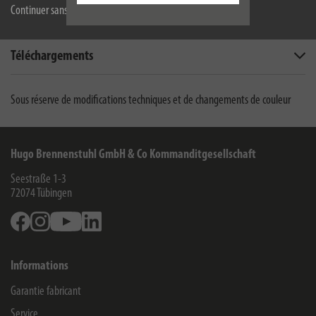
Continuer sans accepter
Fournitures livrés avec le produit
Téléchargements
Sous réserve de modifications techniques et de changements de couleur
Hugo Brennenstuhl GmbH & Co Kommanditgesellschaft
Seestraße 1-3
72074
Tübingen
Facebook
Instagram
Youtube
Linkedin
Informations
Garantie fabricant
Service