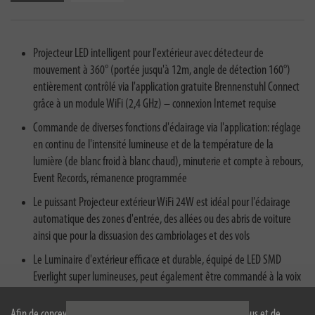
Projecteur LED intelligent pour l'extérieur avec détecteur de
mouvement à 360° (portée jusqu'à 12m, angle de détection 160°)
entièrement contrôlé via l'application gratuite Brennenstuhl Connect
grâce à un module WiFi (2,4 GHz) – connexion Internet requise
Commande de diverses fonctions d'éclairage via l'application: réglage
en continu de l'intensité lumineuse et de la température de la
lumière (de blanc froid à blanc chaud), minuterie et compte à rebours,
Event Records, rémanence programmée
Le puissant Projecteur extérieur WiFi 24W est idéal pour l'éclairage
automatique des zones d'entrée, des allées ou des abris de voiture
ainsi que pour la dissuasion des cambriolages et des vols
Le Luminaire d'extérieur efficace et durable, équipé de LED SMD
Everlight super lumineuses, peut également être commandé à la voix
grâce à sa compatibilité avec les assistants vocaux Alexa et Google
Assistant
Afin de concevoir notre site web de manière optimale pour vous et de