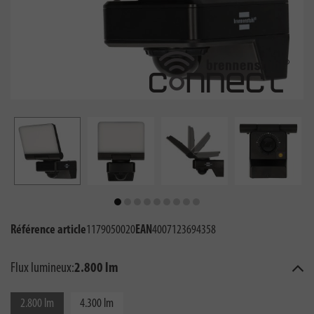
Référence article
1179050020
EAN
4007123694358
Flux lumineux:
2.800 lm
2.800 lm
4.300 lm