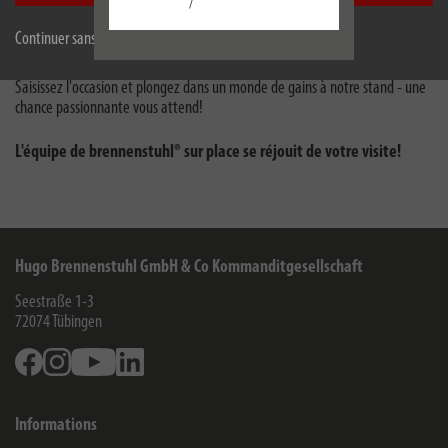
/
qui s'est continuellement déroulée sur plusieurs générations.
Continuer sans accepter
Saisissez votre chance de gagner des prix attractifs.
Saisissez l'occasion et plongez dans un monde de gains à notre stand - une
chance passionnante vous attend!
L'équipe de brennenstuhl® sur place se réjouit de votre visite!
Hugo Brennenstuhl GmbH & Co Kommanditgesellschaft
Seestraße 1-3
72074
Tübingen
Facebook
Instagram
Youtube
Linkedin
Informations