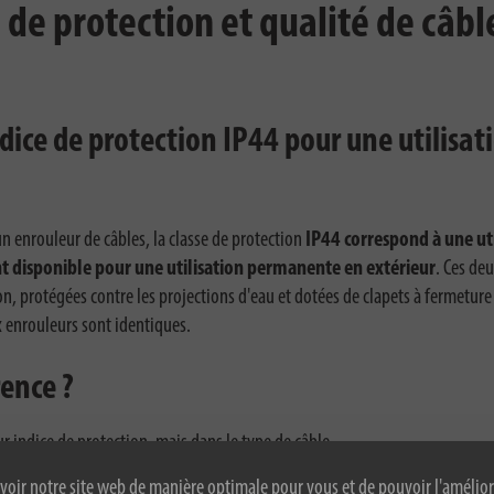
 de protection et qualité de câbl
ndice de protection IP44 pour une utilisat
n enrouleur de câbles, la classe de protection
IP44 correspond à une ut
nt disponible pour une utilisation permanente en extérieur
. Ces de
tion, protégées contre les projections d'eau et dotées de clapets à fermet
x enrouleurs sont identiques.
ence ?
r indice de protection, mais dans le type de câble.
voir notre site web de manière optimale pour vous et de pouvoir l'amélior