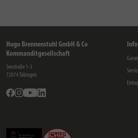
Hugo Brennenstuhl GmbH & Co
Inf
Kommanditgesellschaft
Garan
Seestraße 1-3
Servi
72074
Tübingen
Entre
Facebook
Instagram
Youtube
Linkedin