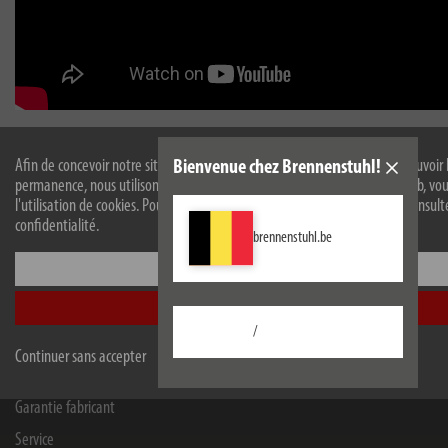
Afin de concevoir notre site web de manière optimale pour vous et de pouvoir 
Bienvenue chez Brennenstuhl!
permanence, nous utilisons des cookies. En continuant à utiliser le site web, vo
l'utilisation de cookies. Pour plus d'informations sur les cookies, veuillez consul
Hugo Brennenstuhl GmbH & Co Kommanditgesellschaft
confidentialité.
brennenstuhl.be
Seestraße 1-3
Configurer
72074
Tübingen
Facebook
Instagram
Youtube
Linkedin
Accepter tout
/
Continuer sans accepter
Informations
Garantie fabricant
Service